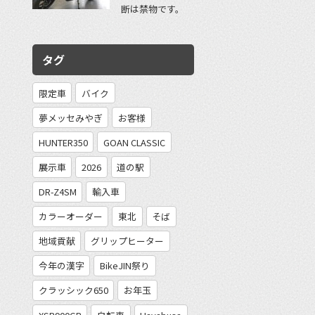
断は禁物です。
タグ
限定車
バイク
夢メッセみやぎ
お客様
HUNTER350
GOAN CLASSIC
展示車
2026
道の駅
DR-Z4SM
輸入車
カラーオーダー
東北
そば
地域貢献
グリップヒーター
今年の漢字
BikeJIN祭り
クラッシック650
お年玉