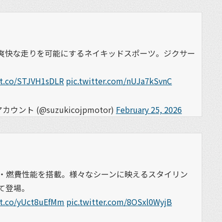
】
つ爽快な走りを可能にするネイキッドスポーツ。ジクサー
/t.co/STJVH1sDLR
pic.twitter.com/nUJa7kSvnC
ト (@suzukicojpmotor)
February 25, 2026
】
・燃費性能を搭載。様々なシーンに映えるスタイリン
して登場。
/t.co/yUct8uEfMm
pic.twitter.com/8OSxl0WyjB