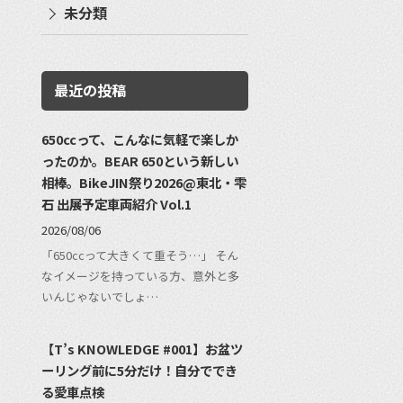
未分類
最近の投稿
650ccって、こんなに気軽で楽しか
ったのか。BEAR 650という新しい
相棒。BikeJIN祭り2026@東北・雫
石 出展予定車両紹介 Vol.1
2026/08/06
「650ccって大きくて重そう…」 そん
なイメージを持っている方、意外と多
いんじゃないでしょ…
【T’s KNOWLEDGE #001】お盆ツ
ーリング前に5分だけ！自分ででき
る愛車点検