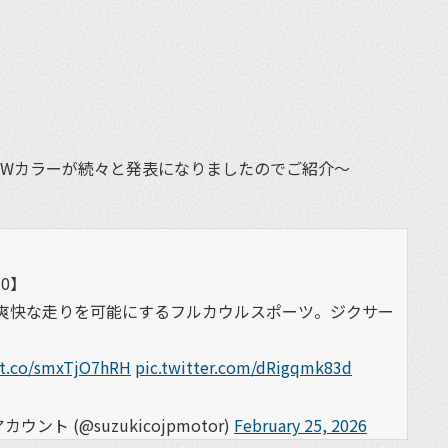
et
・NEWカラーが続々と発表になりましたのでご紹介〜
0】
つ爽快な走りを可能にするフルカウルスポーツ。ジクサー
//t.co/smxTjO7hRH
pic.twitter.com/dRigqmk83d
ト (@suzukicojpmotor)
February 25, 2026