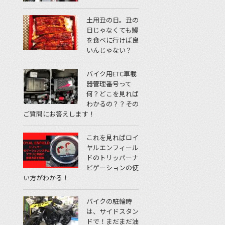
土用丑の日。丑の
日じゃなくても鰻
を食べに行けば良
いんじゃない？
バイク用ETC車載
器管理番号って
何？どこを見れば
わかるの？？その
ご質問にお答えします！
これを見ればロイ
ヤルエンフィール
ドのトリッパーナ
ビゲーションの使
い方がわかる！
バイクの駐輪時
は、サイドスタン
ドで！まだまだ油