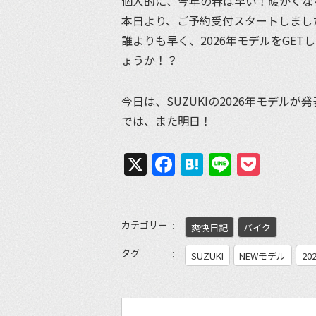
個人的に、今年の春は早い！暖かくな
本日より、ご予約受付スタートしまし
誰よりも早く、2026年モデルをGE
ょうか！？
今日は、SUZUKIの2026年モデ
では、また明日！
X
Facebook
Hatena
Line
Pock
カテゴリー
爽快日記
バイク
タグ
SUZUKI
NEWモデル
20