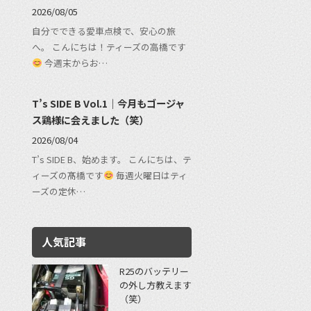
2026/08/05
自分でできる愛車点検で、安心の旅
へ。 こんにちは！ティーズの高橋です
今週末からお…
T’s SIDE B Vol.1｜今月もゴージャ
ス鶏様に会えました（笑）
2026/08/04
T’s SIDE B、始めます。 こんにちは、テ
ィーズの髙橋です
毎週火曜日はティ
ーズの定休…
人気記事
R25のバッテリー
の外し方教えます
（笑）