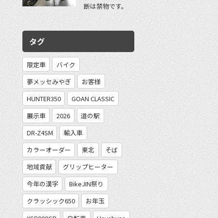
断は禁物です。
タグ
限定車
バイク
夢メッセみやぎ
お客様
HUNTER350
GOAN CLASSIC
展示車
2026
道の駅
DR-Z4SM
輸入車
カラーオーダー
東北
そば
地域貢献
グリップヒーター
今年の漢字
BikeJIN祭り
クラッシック650
お年玉