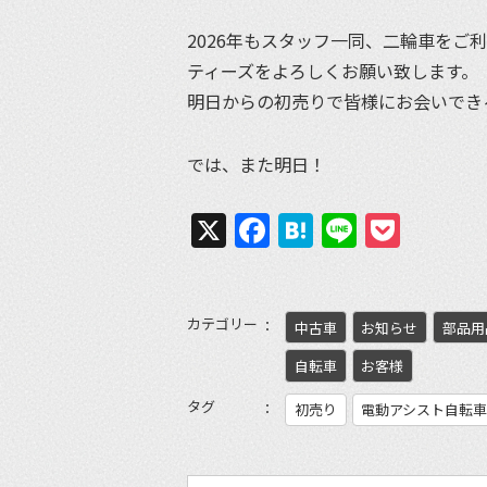
2026年もスタッフ一同、二輪車をご
ティーズをよろしくお願い致します。
明日からの初売りで皆様にお会いでき
では、また明日！
X
Facebook
Hatena
Line
Pock
カテゴリー
中古車
お知らせ
部品用
自転車
お客様
タグ
初売り
電動アシスト自転