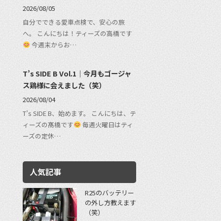
2026/08/05
自分でできる愛車点検で、安心の旅
へ。 こんにちは！ティーズの高橋です
今週末からお…
T’s SIDE B Vol.1｜今月もゴージャ
ス鶏様に会えました（笑）
2026/08/04
T’s SIDE B、始めます。 こんにちは、テ
ィーズの髙橋です
毎週火曜日はティ
ーズの定休…
人気記事
R25のバッテリー
の外し方教えます
（笑）