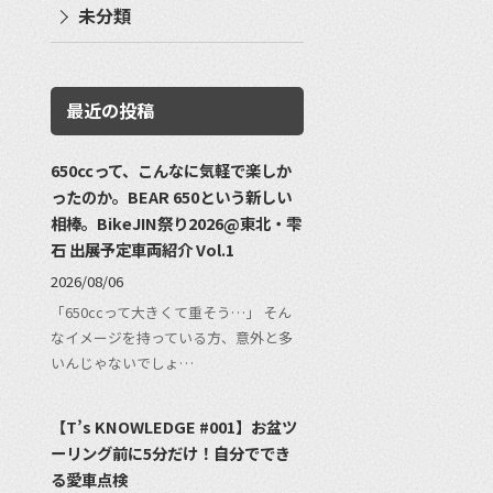
未分類
最近の投稿
650ccって、こんなに気軽で楽しか
ったのか。BEAR 650という新しい
相棒。BikeJIN祭り2026@東北・雫
石 出展予定車両紹介 Vol.1
2026/08/06
「650ccって大きくて重そう…」 そん
なイメージを持っている方、意外と多
いんじゃないでしょ…
【T’s KNOWLEDGE #001】お盆ツ
ーリング前に5分だけ！自分ででき
る愛車点検