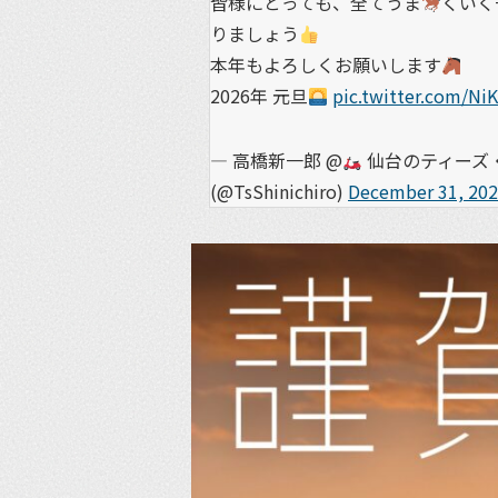
皆様にとっても、全てうま
くいく
りましょう
本年もよろしくお願いします
2026年 元旦
pic.twitter.com/Ni
— 高橋新一郎 @
仙台のティーズ・
(@TsShinichiro)
December 31, 20