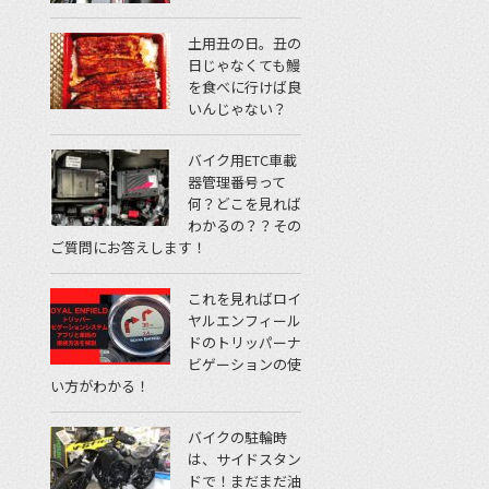
土用丑の日。丑の
日じゃなくても鰻
を食べに行けば良
いんじゃない？
バイク用ETC車載
器管理番号って
何？どこを見れば
わかるの？？その
ご質問にお答えします！
これを見ればロイ
ヤルエンフィール
ドのトリッパーナ
ビゲーションの使
い方がわかる！
バイクの駐輪時
は、サイドスタン
ドで！まだまだ油