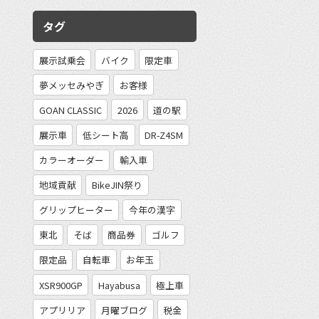
タグ
展示試乗会
バイク
限定車
97
夢メッセみやぎ
お客様
GOAN CLASSIC
2026
道の駅
展示車
低シート高
DR-Z4SM
カラーオーダー
輸入車
地域貢献
BikeJIN祭り
グリップヒーター
今年の漢字
東北
そば
商品券
ゴルフ
限定品
自転車
お年玉
XSR900GP
Hayabusa
極上車
アプリリア
月曜ブログ
税金