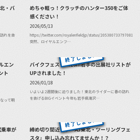
東北・バ
めちゃ軽っ！クラッチのハンター350をご体
感ください！
2026/05/13
訪れを告
https://twitter.com/royalenfieldjp/status/20538073379708150
突然、ロイヤルエンフ…
ルエン
バイクフェスタ2026in岩手の出展社リストが
ント
UPされました！
2026/01/18
いよいよ2週間後に迫りました！東北のライダーに春の訪れ
を告げるBIGイベント今年も岩手県滝沢…
なって明
＆試乗車が
締め切り間近です『AJ東北・ツーリングフェ
スタ』申し込み忘れてませんか！？