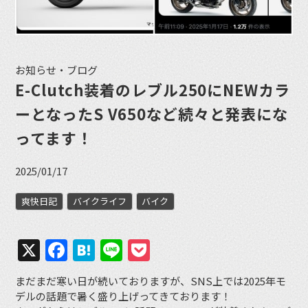
お知らせ・ブログ
E-Clutch装着のレブル250にNEWカラ
ーとなったS V650など続々と発表にな
ってます！
2025/01/17
爽快日記
バイクライフ
バイク
X
Facebook
Hatena
Line
Pocket
まだまだ寒い日が続いておりますが、SNS上では2025年モ
デルの話題で暑く盛り上げってきております！