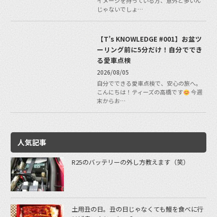
イメージを持っている方、意外と多いん
じゃないでしょ…
【T’s KNOWLEDGE #001】お盆ツ
ーリング前に5分だけ！自分ででき
る愛車点検
2026/08/05
自分でできる愛車点検で、安心の旅へ。
こんにちは！ティーズの高橋です
今週
末からお…
人気記事
R25のバッテリーの外し方教えます（笑）
土用丑の日。丑の日じゃなくても鰻を食べに行