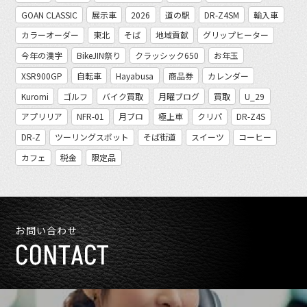
GOAN CLASSIC
展示車
2026
道の駅
DR-Z4SM
輸入車
カラーオーダー
東北
そば
地域貢献
グリップヒーター
今年の漢字
BikeJIN祭り
クラッシック650
お年玉
XSR900GP
自転車
Hayabusa
商品券
カレンダー
Kuromi
ゴルフ
バイク買取
月曜ブログ
買取
U_29
アプリリア
NFR-01
月ブロ
極上車
クリパ
DR-Z4S
DR-Z
ツーリングスポット
そば街道
スイーツ
コーヒー
カフェ
税金
限定品
お問い合わせ
CONTACT