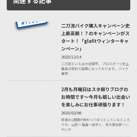
関連する記事
二刀流バイク購入キャンペーン史
上最高額！？のキャンペーンがス
タート！「glafitウィンターキャ
ンペーン」
2023/12/14
二刀流といえば大谷翔平。 プロスポーツ史上
最高の契約で話題になっております。 バイク
業界…
2月も月曜日はスタ振りブログの
お時間です〜今月も嬉しい出会い
を楽しみにお仕事頑張ります！
2023/02/06
怒涛の1週間が終わってほっとしているところ
です。 山形〜福島〜岩手と、冬の東北旅？い
やいや…