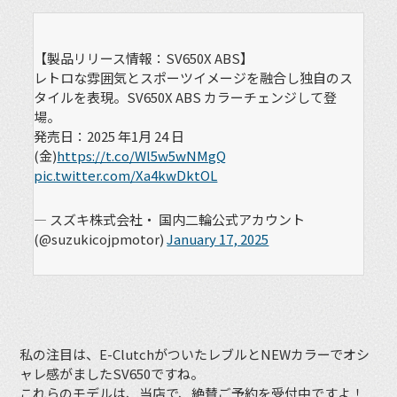
【製品リリース情報：SV650X ABS】
レトロな雰囲気とスポーツイメージを融合し独自のス
タイルを表現。SV650X ABS カラーチェンジして登
場。
発売日：2025 年1月 24 日
(金)
https://t.co/Wl5w5wNMgQ
pic.twitter.com/Xa4kwDktOL
— スズキ株式会社・ 国内二輪公式アカウント
(@suzukicojpmotor)
January 17, 2025
私の注目は、E-ClutchがついたレブルとNEWカラーでオシ
ャレ感がましたSV650ですね。
これらのモデルは、当店で、絶賛ご予約を受付中ですよ！