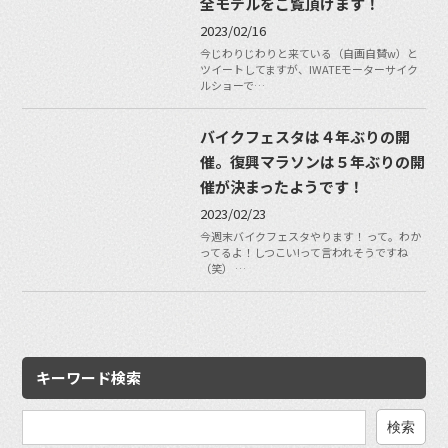
全モデルをご覧頂けます！
2023/02/16
今じわりじわりと来ている（自画自賛w）と
ツイートしてますが、IWATEモーターサイク
ルショーで…
バイクフェスタは４年ぶりの開
催。復興マラソンは５年ぶりの開
催が決まったようです！
2023/02/23
今週末バイクフェスタやります！ って。わか
ってるよ！しつこい!って言われそうですね
（笑） …
キーワード検索
検