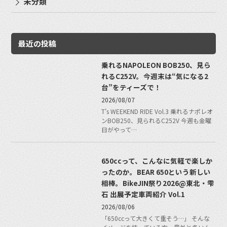
未分類
最近の投稿
乗れるNAPOLEON BOB250、見ら
れるC252V。今週末は“気になる2
台”をティーズで！
2026/08/07
T's WEEKEND RIDE Vol.3 乗れるナポレオ
ンBOB250、見られるC252V 今週も金曜
日がやって…
650ccって、こんなに気軽で楽しか
ったのか。BEAR 650という新しい
相棒。BikeJIN祭り2026@東北・雫
石 出展予定車両紹介 Vol.1
2026/08/06
「650ccって大きくて重そう…」 そんな