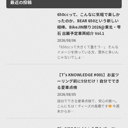
最近の投稿
650ccって、こんなに気軽で楽しか
ったのか。BEAR 650という新しい
相棒。BikeJIN祭り2026@東北・雫
石 出展予定車両紹介 Vol.1
2026/08/06
「650ccって大きくて重そう…」 そんな
イメージを持っている方、意外と多いん
じゃないでしょ…
【T’s KNOWLEDGE #001】お盆ツ
ーリング前に5分だけ！自分ででき
る愛車点検
2026/08/05
自分でできる愛車点検で、安心の旅へ。
こんにちは！ティーズの高橋です
今週
末からお…