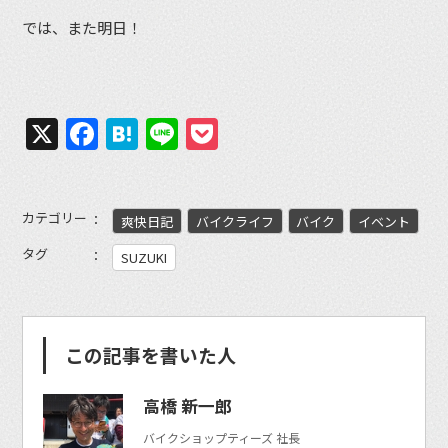
では、また明日！
X
Facebook
Hatena
Line
Pocket
カテゴリー
爽快日記
バイクライフ
バイク
イベント
タグ
SUZUKI
この記事を書いた人
高橋 新一郎
バイクショップティーズ 社長