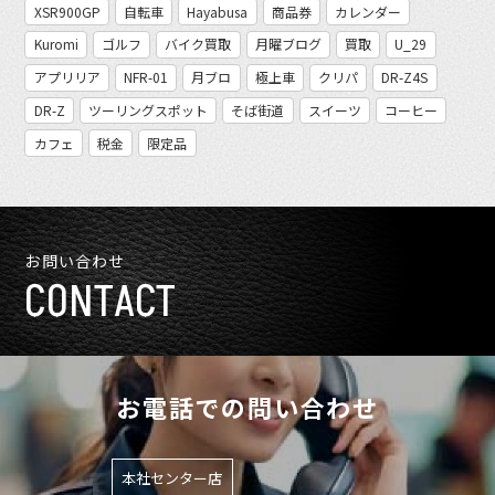
XSR900GP
自転車
Hayabusa
商品券
カレンダー
Kuromi
ゴルフ
バイク買取
月曜ブログ
買取
U_29
アプリリア
NFR-01
月ブロ
極上車
クリパ
DR-Z4S
DR-Z
ツーリングスポット
そば街道
スイーツ
コーヒー
カフェ
税金
限定品
お問い合わせ
CONTACT
お電話での問い合わせ
本社センター店