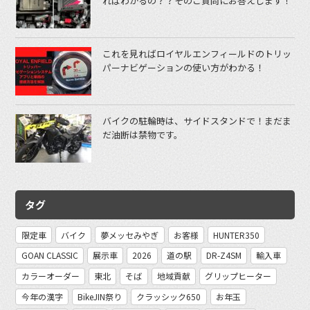
ればわかるの？？そのご質問にお答えします！
これを見ればロイヤルエンフィールドのトリッ
パーナビゲーションの使い方がわかる！
バイクの駐輪時は、サイドスタンドで！まだま
だ油断は禁物です。
タグ
限定車
バイク
夢メッセみやぎ
お客様
HUNTER350
GOAN CLASSIC
展示車
2026
道の駅
DR-Z4SM
輸入車
カラーオーダー
東北
そば
地域貢献
グリップヒーター
今年の漢字
BikeJIN祭り
クラッシック650
お年玉