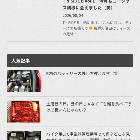
T’s SIDE B Vol.1｜今月もゴージャ
ス鶏様に会えました（笑）
2026/08/04
T’s SIDE B、始めます。 こんにちは、ティ
ーズの髙橋です
毎週火曜日はティーズ
の定休…
人気記事
R25のバッテリーの外し方教えます（笑）
土用丑の日。丑の日じゃなくても鰻を食べに行
けば良いんじゃない？
バイク用ETC車載器管理番号って何？どこを見