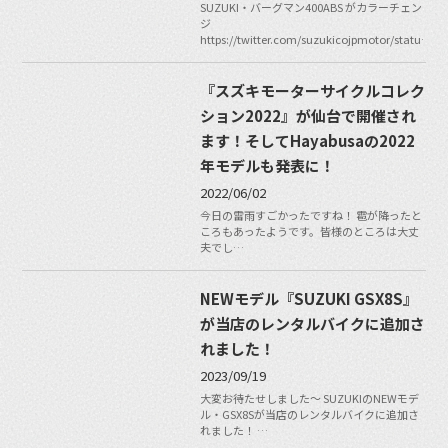
SUZUKI・バーグマン400ABS がカラーチェン
ジ
https://twitter.com/suzukicojpmotor/statu…
『スズキモーターサイクルコレク
ション2022』が仙台で開催され
ます！そしてHayabusaの2022
年モデルも発表に！
2022/06/02
今日の雷雨すごかったですね！ 雹が降ったと
ころもあったようです。皆様のところは大丈
夫でし…
NEWモデル『SUZUKI GSX8S』
が当店のレンタルバイクに追加さ
れました！
2023/09/19
大変お待たせしました〜 SUZUKIのNEWモデ
ル・GSX8Sが当店のレンタルバイクに追加さ
れました！ …