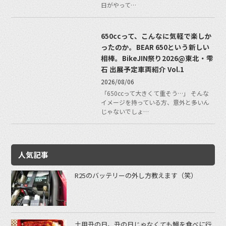
日がやって…
650ccって、こんなに気軽で楽しか
ったのか。BEAR 650という新しい
相棒。BikeJIN祭り2026@東北・雫
石 出展予定車両紹介 Vol.1
2026/08/06
「650ccって大きくて重そう…」 そんな
イメージを持っている方、意外と多いん
じゃないでしょ…
人気記事
R25のバッテリーの外し方教えます（笑）
土用丑の日。丑の日じゃなくても鰻を食べに行