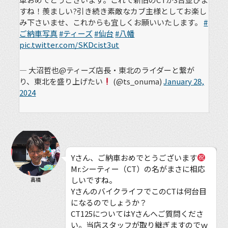
すね！羨ましい?引き続き素敵なカブ主様としてお楽し
み下さいませ、これからも宜しくお願いいたします。
#
ご納車写真
#ティーズ
#仙台
#八幡
pic.twitter.com/SKDcist3ut
— 大沼哲也@ティーズ店長・東北のライダーと繋が
り、東北を盛り上げたい
(@ts_onuma)
January 28,
2024
Yさん、ご納車おめでとうございます
Mr.シーティー（CT）の名がまさに相応
しいですね。
高橋
YさんのバイクライフでこのCTは何台目
になるのでしょうか？
CT125についてはYさんへご質問くださ
い。当店スタッフが取り継ぎますのでｗ