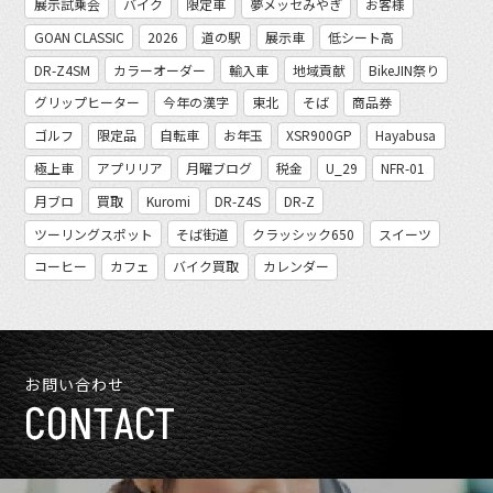
展示試乗会
バイク
限定車
夢メッセみやぎ
お客様
GOAN CLASSIC
2026
道の駅
展示車
低シート高
DR-Z4SM
カラーオーダー
輸入車
地域貢献
BikeJIN祭り
グリップヒーター
今年の漢字
東北
そば
商品券
ゴルフ
限定品
自転車
お年玉
XSR900GP
Hayabusa
極上車
アプリリア
月曜ブログ
税金
U_29
NFR-01
月ブロ
買取
Kuromi
DR-Z4S
DR-Z
ツーリングスポット
そば街道
クラッシック650
スイーツ
コーヒー
カフェ
バイク買取
カレンダー
お問い合わせ
CONTACT