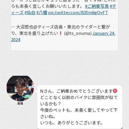
らも末長く宜しくお願いいたします。
#ご納車写真
#テ
ィーズ
#仙台
#八幡
pic.twitter.com/835m6gOyFT
— 大沼哲也@ティーズ店長・東北のライダーと繋が
り、東北を盛り上げたい
(@ts_onuma)
January 24,
2024
Nさん、ご納車おめでとうございます
どことなく以前のバイクに雰囲気が似て
いるかも？
高橋
今度のペットも、末長く愛してやって下
さいね。
いつも、ありがとうございます。