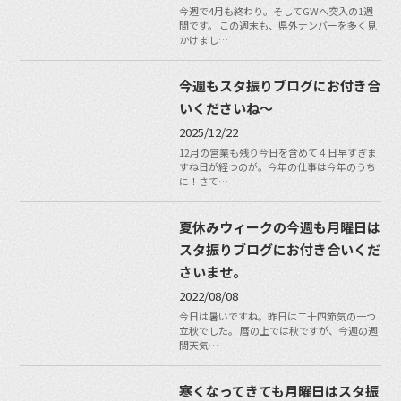
今週で4月も終わり。そしてGWへ突入の1週
間です。 この週末も、県外ナンバーを多く見
かけまし…
今週もスタ振りブログにお付き合
いくださいね〜
2025/12/22
12月の営業も残り今日を含めて４日早すぎま
すね日が経つのが。今年の仕事は今年のうち
に！さて…
夏休みウィークの今週も月曜日は
スタ振りブログにお付き合いくだ
さいませ。
2022/08/08
今日は暑いですね。昨日は二十四節気の一つ
立秋でした。 暦の上では秋ですが、今週の週
間天気…
寒くなってきても月曜日はスタ振