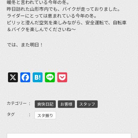
暖冬と言われている今年の冬。
昨日訪れた山形市内でも、バイクが走っておりました。
ライダーにとっては恵まれている今年の冬。
ピリッと澄んだ空気を楽しみながら、安全運転で、自転車
＆バイクを楽しんでくださいね〜
では、また明日！
X
Facebook
Hatena
Line
Pocket
カテゴリー
爽快日記
お客様
スタッフ
タグ
スタ振り