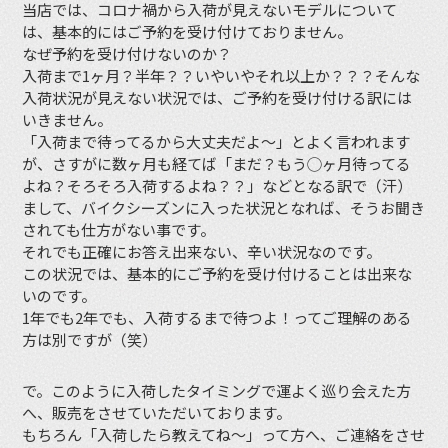
当店では、コロナ禍から入荷が見えないモデルについて
は、基本的にはご予約を受け付けておりません。
なぜ予約を受け付けないのか？
入荷まで1ヶ月？半年？？いやいやそれ以上か？？？そんな
入荷状況が見えない状況では、ご予約を受け付ける訳には
いきません。
「入荷まで待ってるから大丈夫だよ〜」とよく言われます
が、さすがに数ヶ月も経てば「まだ？もう◯ヶ月待ってる
よね？そろそろ入荷するよね？？」などとなる訳で（汗）
まして、バイクシーズンに入った状況となれば、そうお聞き
されても仕方がない事です。
それでも正確にお答え出来ない、辛い状況なのです。
この状況では、基本的にご予約を受け付けることは出来な
いのです。
1年でも2年でも、入荷するまで待つよ！ってご理解のある
方は別ですが（笑）
で。このように入荷したタイミングで運よく巡り会えた方
へ、販売をさせていただいております。
もちろん「入荷したら教えてね〜」って方へ、ご連絡をさせ