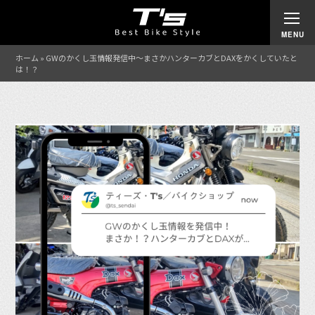
ホーム
»
GWのかくし玉情報発信中〜まさかハンターカブとDAXをかくしていたと
は！？