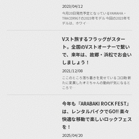
2023/04/12
今月20日発売予定となっているYAMAHA・
TRACER9GTの2023年モデル 今回の2023年モ
デルは、ホワイ…
Vスト旅するフラッグがスター
ト。全国のVストオーナーで繋い
で、来年は、故郷・浜松でお会い
しましょう！
2021/12/08
ここのところ落ち着きを見せているコロ助 新
たに変異したオミちゃんの動向が気になると
ころで…
今年も『ARABAKI ROCK FEST』
は、レンタルバイクでGO!! 楽々
快適な移動で楽しいロックフェス
を！
2025/04/20