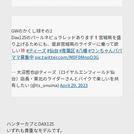
GWのかくし球その2
Dax125のパールネビュラレッドあります
宮城県を盛
り上げるためにも、是非宮城県のライダーに乗って欲
しい
#ティーズ
#仙台
#青葉区
#八幡
#ワンちゃんパパ
ママ募集中
pic.twitter.com/M0F0MnpO3G
— 大沼哲也@ティーズ（ロイヤルエンフィールド仙
台）店長・東北のライダーさんとバイクで楽しいを共
有したい (@ts_onuma)
April 29, 2023
ハンターカブとDAX125
いずれも貴重なモデルです。