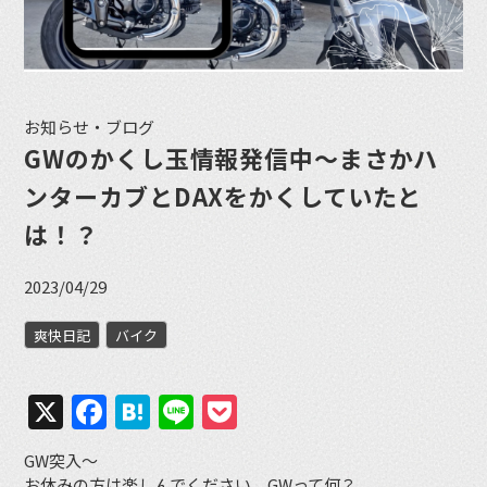
お知らせ・ブログ
GWのかくし玉情報発信中〜まさかハ
ンターカブとDAXをかくしていたと
は！？
2023/04/29
爽快日記
バイク
X
Facebook
Hatena
Line
Pocket
GW突入〜
お休みの方は楽しんでください。GWって何？