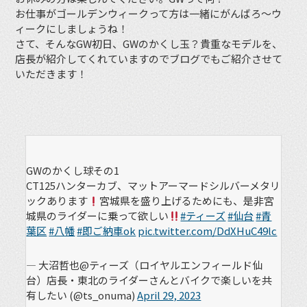
お仕事がゴールデンウィークって方は一緒にがんばろ〜ウ
ィークにしましょうね！
さて、そんなGW初日、GWのかくし玉？貴重なモデルを、
店長が紹介してくれていますのでブログでもご紹介させて
いただきます！
GWのかくし球その1
CT125ハンターカブ、マットアーマードシルバーメタリ
ックあります
宮城県を盛り上げるためにも、是非宮
城県のライダーに乗って欲しい
#ティーズ
#仙台
#青
葉区
#八幡
#即ご納車ok
pic.twitter.com/DdXHuC49lc
— 大沼哲也@ティーズ（ロイヤルエンフィールド仙
台）店長・東北のライダーさんとバイクで楽しいを共
有したい (@ts_onuma)
April 29, 2023