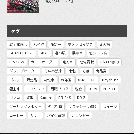
輪方法はコレ！』
タグ
展示試乗会
バイク
限定車
夢メッセみやぎ
お客様
GOAN CLASSIC
2026
道の駅
展示車
低シート高
DR-Z4SM
カラーオーダー
輸入車
地域貢献
BikeJIN祭り
グリップヒーター
今年の漢字
東北
そば
商品券
ゴルフ
限定品
自転車
お年玉
XSR900GP
Hayabusa
極上車
アプリリア
月曜ブログ
税金
U_29
NFR-01
月ブロ
買取
Kuromi
DR-Z4S
DR-Z
ツーリングスポット
そば街道
クラッシック650
スイーツ
コーヒー
カフェ
バイク買取
カレンダー