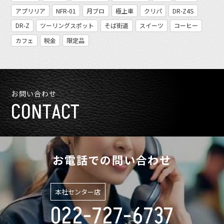
アプリリア
NFR-01
月ブロ
極上車
クリパ
DR-Z4S
DR-Z
ツーリングスポット
そば街道
スイーツ
コーヒー
カフェ
税金
限定品
お問い合わせ
CONTACT
お電話での問い合わせ
本社センター店
022-727-6737