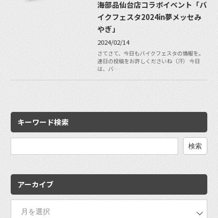
海部品仙台店コラボイベント「バ
イクフェスタ2024in夢メッセみ
やぎ」
2024/02/14
さてさて、今日もバイクフェスタの情報を。
連日の投稿をお許しくださいね（汗） 今日
は、バ…
キーワード検索
検
索:
アーカイブ