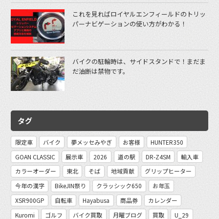
これを見ればロイヤルエンフィールドのトリッ
パーナビゲーションの使い方がわかる！
バイクの駐輪時は、サイドスタンドで！まだま
だ油断は禁物です。
タグ
限定車
バイク
夢メッセみやぎ
お客様
HUNTER350
GOAN CLASSIC
展示車
2026
道の駅
DR-Z4SM
輸入車
カラーオーダー
東北
そば
地域貢献
グリップヒーター
今年の漢字
BikeJIN祭り
クラッシック650
お年玉
XSR900GP
自転車
Hayabusa
商品券
カレンダー
Kuromi
ゴルフ
バイク買取
月曜ブログ
買取
U_29