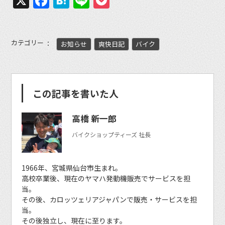
X
Facebook
Hatena
Line
Pocket
カテゴリー
お知らせ
爽快日記
バイク
この記事を書いた人
高橋 新一郎
バイクショップティーズ 社長
1966年、宮城県仙台市生まれ。
高校卒業後、現在のヤマハ発動機販売でサービスを担
当。
その後、カロッツェリアジャパンで販売・サービスを担
当。
その後独立し、現在に至ります。