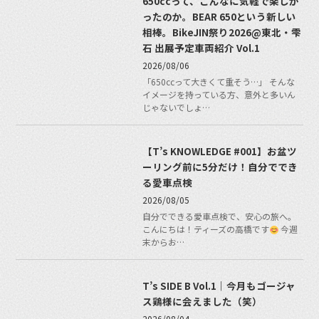
650ccって、こんなに気軽で楽しか
ったのか。BEAR 650という新しい
相棒。BikeJIN祭り2026@東北・雫
石 出展予定車両紹介 Vol.1
2026/08/06
「650ccって大きくて重そう…」 そんな
イメージを持っている方、意外と多いん
じゃないでしょ…
【T’s KNOWLEDGE #001】お盆ツ
ーリング前に5分だけ！自分ででき
る愛車点検
2026/08/05
自分でできる愛車点検で、安心の旅へ。
こんにちは！ティーズの高橋です
今週
末からお…
T’s SIDE B Vol.1｜今月もゴージャ
ス鶏様に会えました（笑）
2026/08/04