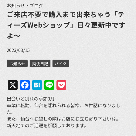
お知らせ・ブログ
ご来店不要で購入まで出来ちゃう「テ
ィーズWebショップ」日々更新中です
よ～
2023/03/15
お知らせ
爽快日記
バイク
X
Facebook
Hatena
Line
Pocket
出会いと別れの季節3月
卒業に転勤、仙台を離れられる皆様、お世話になりまし
た。
また、仙台へお越しの際はお店にお立ち寄り下さいね。
新天地でのご活躍を祈願しております。