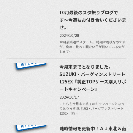
10月最後のスタ振りブログで
す〜今週もお付き合いくださいま
せ。
2024/10/28
10月最終週がスタート。 時期は晩秋なのです
が、例年に比べて暖かい日が続いている気が
します…
今月末までとなりました。
SUZUKI・バーグマンストリート
125EX『純正TOPケース購入サポ
ートキャンペーン』
2024/10/17
こちらも今月末で終了のキャンペーンとなっ
ております SUZUKI・バーグマンストリート
125EX『純…
随時情報を更新中！ＡＪ東北＆南