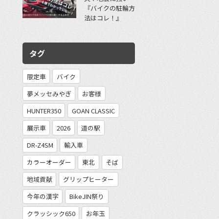
『バイクの駐輪方
法はコレ！』
タグ
限定車
バイク
夢メッセみやぎ
お客様
HUNTER350
GOAN CLASSIC
展示車
2026
道の駅
DR-Z4SM
輸入車
カラーオーダー
東北
そば
地域貢献
グリップヒーター
今年の漢字
BikeJIN祭り
クラッシック650
お年玉