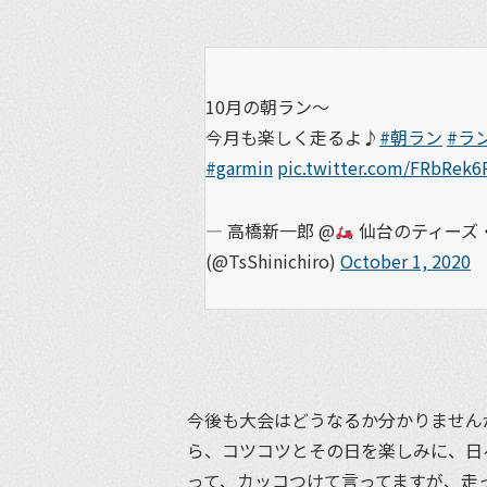
10月の朝ラン〜
今月も楽しく走るよ♪
#朝ラン
#ラ
#garmin
pic.twitter.com/FRbRek6
— 高橋新一郎 @
仙台のティーズ・
(@TsShinichiro)
October 1, 2020
今後も大会はどうなるか分かりません
ら、コツコツとその日を楽しみに、日
って、カッコつけて言ってますが、走