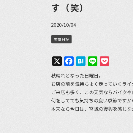
す（笑）
2020/10/04
爽快日記
X
Facebook
Hatena
Line
Pock
秋晴れとなった日曜日。
お店の前を気持ちよく走っていくライ
ご来店も多く、この天気ならバイクや
何をしてても気持ちの良い季節ですか
本来なら今日は、宮城の復興を感じな