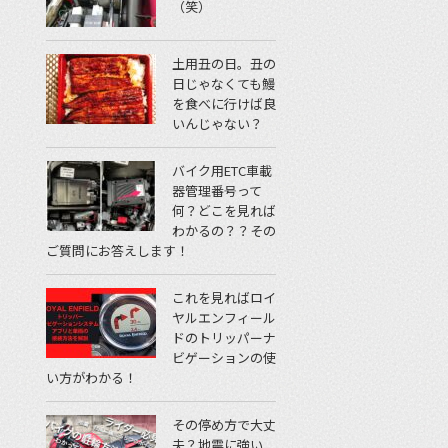
（笑）
土用丑の日。丑の
日じゃなくても鰻
を食べに行けば良
いんじゃない？
バイク用ETC車載
器管理番号って
何？どこを見れば
わかるの？？その
ご質問にお答えします！
これを見ればロイ
ヤルエンフィール
ドのトリッパーナ
ビゲーションの使
い方がわかる！
その停め方で大丈
夫？地震に強い