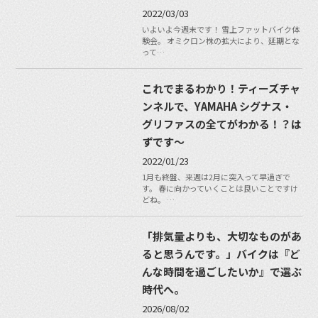
2022/03/03
いよいよ今週末です！ 雪上ファットバイク体
験会。 オミクロン株の拡大により、延期とな
って…
これでまるわかり！ティーズチャ
ンネルで、YAMAHA シグナス・
グリファスの全てがわかる！？は
ずです〜
2022/01/23
1月も終盤、来週は2月に突入って早過ぎで
す。 春に向かっていくことは良いことですけ
どね。 …
「排気量よりも、大切なものがあ
ると思うんです。」バイクは『ど
んな時間を過ごしたいか』で選ぶ
時代へ。
2026/08/02