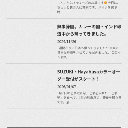
こんにちは！ティーズの髙橋です
今日は、
ちょっと皆さんに質問です。 バイクを選ぶ
時…
無事帰国。カレーの国・インド珍
道中から帰ってきました。
2024/11/26
1週間ぶりに日本へ帰ってきました〜 本当に
貴重な経験をさせていただきました。 このイ
ンド鎮…
SUZUKI・Hayabusaカラーオー
ダー受付がスタート！
2026/01/07
1月7日は七草の節句、七草を入れた「七草
粥」を食べて、1年の無病息災、豊作を願う日
です。最…