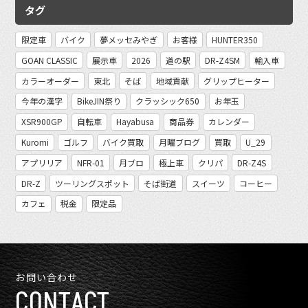
タグ
限定車
バイク
夢メッセみやぎ
お客様
HUNTER350
GOAN CLASSIC
展示車
2026
道の駅
DR-Z4SM
輸入車
カラーオーダー
東北
そば
地域貢献
グリップヒーター
今年の漢字
BikeJIN祭り
クラッシック650
お年玉
XSR900GP
自転車
Hayabusa
商品券
カレンダー
Kuromi
ゴルフ
バイク買取
月曜ブログ
買取
U_29
アプリリア
NFR-01
月ブロ
極上車
クリパ
DR-Z4S
DR-Z
ツーリングスポット
そば街道
スイーツ
コーヒー
カフェ
税金
限定品
お問い合わせ
CONTACT