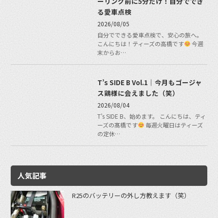
ーリング前に5分だけ！自分ででき
る愛車点検
2026/08/05
自分でできる愛車点検で、安心の旅へ。
こんにちは！ティーズの高橋です
今週
末からお…
T’s SIDE B Vol.1｜今月もゴージャ
ス鶏様に会えました（笑）
2026/08/04
T’s SIDE B、始めます。 こんにちは、ティ
ーズの髙橋です
毎週火曜日はティーズ
の定休…
人気記事
R25のバッテリーの外し方教えます（笑）