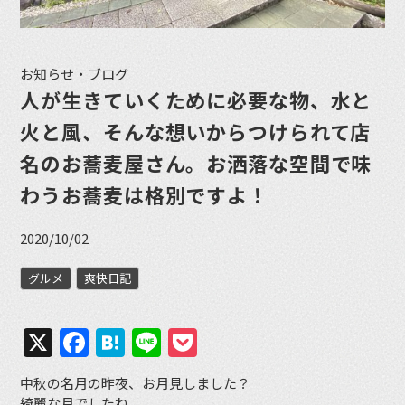
お知らせ・ブログ
人が生きていくために必要な物、水と
火と風、そんな想いからつけられて店
名のお蕎麦屋さん。お洒落な空間で味
わうお蕎麦は格別ですよ！
2020/10/02
グルメ
爽快日記
X
Facebook
Hatena
Line
Pocket
中秋の名月の昨夜、お月見しました？
綺麗な月でしたね。