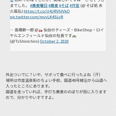
までした。
#蕎麦曜日
#蕎麦
#そば
#作並
(@ そば処 水
火風弘)
https://t.co/U4JRVhIVkO
pic.twitter.com/mvyLK4SLyR
— 高橋新一郎 @
仙台のティーズ・BikeShop・ロイ
ヤルエンフィールド仙台の社長です
(@TsShinichiro)
October 2, 2020
外出ついでに？いや、サボって食べに行ったよね（汗）
場所は作並温泉街のちょい手前、国道48号線沿から山道へ
入ったところにあります。
国道を走っていれば、手打ち蕎麦ののぼりが目に入ります
ので、分かりやいすですよ。