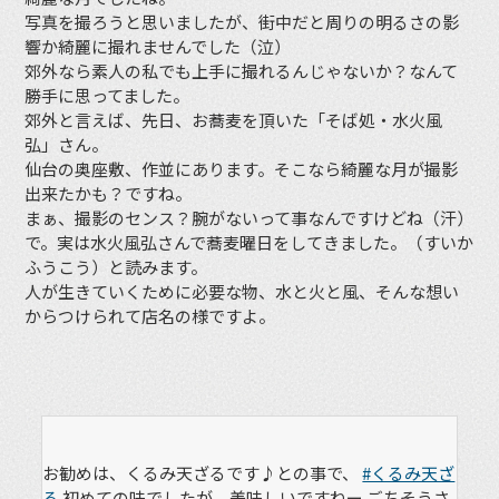
写真を撮ろうと思いましたが、街中だと周りの明るさの影
響か綺麗に撮れませんでした（泣）
郊外なら素人の私でも上手に撮れるんじゃないか？なんて
勝手に思ってました。
郊外と言えば、先日、お蕎麦を頂いた「そば処・水火風
弘」さん。
仙台の奥座敷、作並にあります。そこなら綺麗な月が撮影
出来たかも？ですね。
まぁ、撮影のセンス？腕がないって事なんですけどね（汗）
で。実は水火風弘さんで蕎麦曜日をしてきました。（すいか
ふうこう）と読みます。
人が生きていくために必要な物、水と火と風、そんな想い
からつけられて店名の様ですよ。
お勧めは、くるみ天ざるです♪との事で、
#くるみ天ざ
る
初めての味でしたが、美味しいですねー ごちそうさ