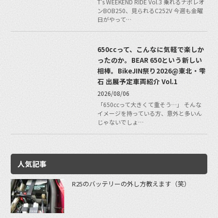
T's WEEKEND RIDE Vol.3 乗れるナポレオ
ンBOB250、見られるC252V 今週も金曜
日がやって…
650ccって、こんなに気軽で楽しか
ったのか。BEAR 650という新しい
相棒。BikeJIN祭り2026@東北・雫
石 出展予定車両紹介 Vol.1
2026/08/06
「650ccって大きくて重そう…」 そんな
イメージを持っている方、意外と多いん
じゃないでしょ…
人気記事
R25のバッテリーの外し方教えます（笑）