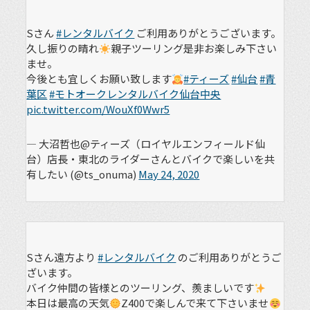
Sさん
#レンタルバイク
ご利用ありがとうございます。
久し振りの晴れ
親子ツーリング是非お楽しみ下さい
ませ。
今後とも宜しくお願い致します
#ティーズ
#仙台
#青
葉区
#モトオークレンタルバイク仙台中央
pic.twitter.com/WouXf0Wwr5
— 大沼哲也@ティーズ（ロイヤルエンフィールド仙
台）店長・東北のライダーさんとバイクで楽しいを共
有したい (@ts_onuma)
May 24, 2020
Sさん遠方より
#レンタルバイク
のご利用ありがとうご
ざいます。
バイク仲間の皆様とのツーリング、羨ましいです
本日は最高の天気
Z400で楽しんで来て下さいませ