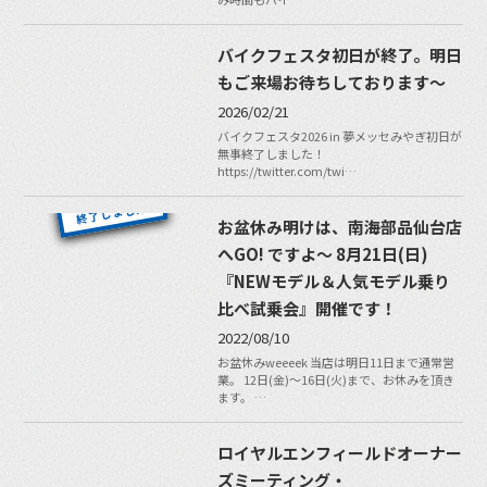
バイクフェスタ初日が終了。明日
もご来場お待ちしております〜
2026/02/21
バイクフェスタ2026 in 夢メッセみやぎ初日が
無事終了しました！
https://twitter.com/twi…
お盆休み明けは、南海部品仙台店
へGO! ですよ〜 8月21日(日)
『NEWモデル＆人気モデル乗り
比べ試乗会』開催です！
2022/08/10
お盆休みweeeek 当店は明日11日まで通常営
業。 12日(金)〜16日(火)まで、お休みを頂き
ます。 …
ロイヤルエンフィールドオーナー
ズミーティング・