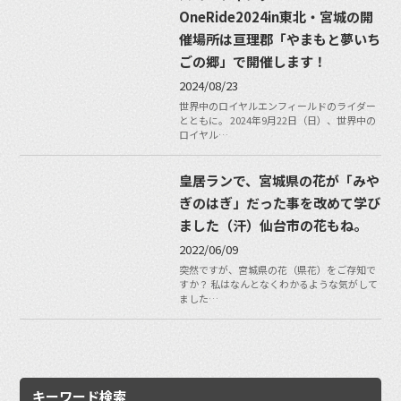
OneRide2024in東北・宮城の開
催場所は亘理郡「やまもと夢いち
ごの郷」で開催します！
2024/08/23
世界中のロイヤルエンフィールドのライダー
とともに。 2024年9月22日（日）、世界中の
ロイヤル…
皇居ランで、宮城県の花が「みや
ぎのはぎ」だった事を改めて学び
ました（汗）仙台市の花もね。
2022/06/09
突然ですが、宮城県の花（県花）をご存知で
すか？ 私はなんとなくわかるような気がして
ました…
キーワード検索