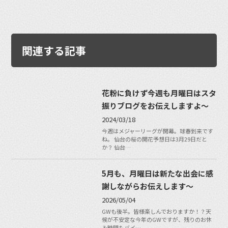
関連する記事
花粉に負けず今週も月曜日はスタ
振りブログをお伝えしますよ～
2024/03/18
今週はメジャーリーグが開幕。球春到来です
ね。 仙台の桜の開花予想日は3月29日だと
か？ 仙台…
5月も、月曜日は新たな出会に感
謝しながらお伝えします〜
2026/05/04
GWも後半。皆様楽しんでおりますか！？天
候が不安定な今年のGWですが、残りのお休
み時間もバイ…