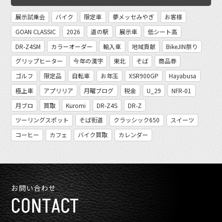
展示試乗会
バイク
限定車
夢メッセみやぎ
お客様
GOAN CLASSIC
2026
道の駅
展示車
低シート高
DR-Z4SM
カラーオーダー
輸入車
地域貢献
BikeJIN祭り
グリップヒーター
今年の漢字
東北
そば
商品券
ゴルフ
限定品
自転車
お年玉
XSR900GP
Hayabusa
極上車
アプリリア
月曜ブログ
税金
U_29
NFR-01
月ブロ
買取
Kuromi
DR-Z4S
DR-Z
ツーリングスポット
そば街道
クラッシック650
スイーツ
コーヒー
カフェ
バイク買取
カレンダー
お問い合わせ
CONTACT