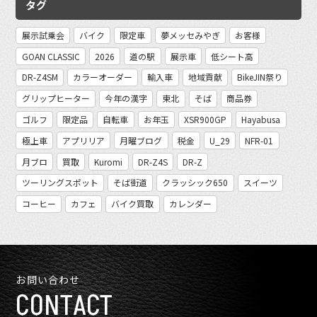
タグ
展示試乗会
バイク
限定車
夢メッセみやぎ
お客様
GOAN CLASSIC
2026
道の駅
展示車
低シート高
DR-Z4SM
カラーオーダー
輸入車
地域貢献
BikeJIN祭り
グリップヒーター
今年の漢字
東北
そば
商品券
ゴルフ
限定品
自転車
お年玉
XSR900GP
Hayabusa
極上車
アプリリア
月曜ブログ
税金
U_29
NFR-01
月ブロ
買取
Kuromi
DR-Z4S
DR-Z
ツーリングスポット
そば街道
クラッシック650
スイーツ
コーヒー
カフェ
バイク買取
カレンダー
お問い合わせ
CONTACT