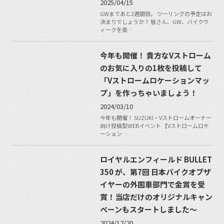
2025/04/15
GWまであと2週間弱。 ツーリングの予定はお
決まりでしょうか？ 皆さん、GW、バイクウ
ィークを楽…
今年も開催！ 貴方なVストローム
のお気に入りの1枚を投稿して
「Vストロームロケーションマッ
プ」を作っちゃいましょう！
2024/03/10
今年も開催！ SUZUKI・Vストロームオーナー
向け投稿型WEBイベント 【Vストロームロケ
ーション…
ロイヤルエンフィールド BULLET
350 が、第7回 日本バイクオブザ
イヤーの外国車部門で金賞を受
賞！当店だけのオリジナルキャン
ペーンもスタートしました〜
2024/12/20