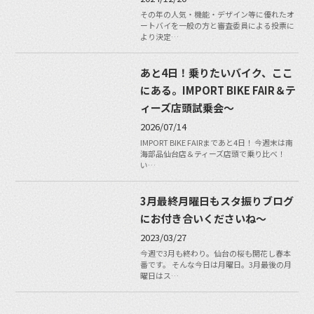
その年の人気・機能・デザイン等に優れたオ
ートバイを一般の方と審査委員による投票に
より決定…
あと4日！乗りたいバイク、ここ
にある。IMPORT BIKE FAIR＆テ
ィーズ店頭試乗会～
2026/07/14
IMPORT BIKE FAIRまであと4日！ 今週末は南
海部品仙台店＆ティーズ店頭で乗り比べ！
い…
3月最終月曜日もスタ振りブログ
にお付き合いくださいね〜
2023/03/27
今週で3月も終わり。仙台の桜も開花し春本
番です。 そんな今日は月曜日。3月最後の月
曜日はス…