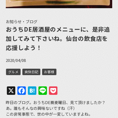
お知らせ・ブログ
おうちDE居酒屋のメニューに、是非追
加してみて下さいね。仙台の飲食店を
応援しよう！
2020/04/08
グルメ
爽快日記
お客様
X
Facebook
Hatena
Line
Pocket
昨日のブログ。おうちDE蕎麦曜日、見て頂けましたか？
あ。誰もそんなの興味ないですね（汗）
この非常事態で、世の中が一変していますよね。