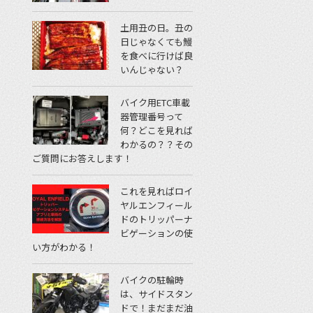
土用丑の日。丑の
日じゃなくても鰻
を食べに行けば良
いんじゃない？
バイク用ETC車載
器管理番号って
何？どこを見れば
わかるの？？その
ご質問にお答えします！
これを見ればロイ
ヤルエンフィール
ドのトリッパーナ
ビゲーションの使
い方がわかる！
バイクの駐輪時
は、サイドスタン
ドで！まだまだ油