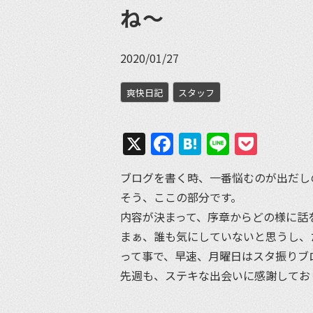
ね〜
2020/01/27
爽快日記
スタッフ
X
Facebook
Hatena
Line
Pock
ブログを書く時、一番悩むのが出だし
そう、ここの部分です。
内容が決まって、序章からどの様に話
まぁ、誰も気にしていないと思うし、
って事で、早速、月曜日はスタ振りブ
先週も、ステキな出会いに感謝してお