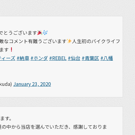
めでとうございます
敵なコメント有難うございます
人生初のバイクライフ
ます
ティーズ
#納車
#ホンダ
#REBEL
#仙台
#青葉区
#八幡
uda)
January 23, 2020
ます。
屋の中から当店を選んでいただき、感謝しておりま