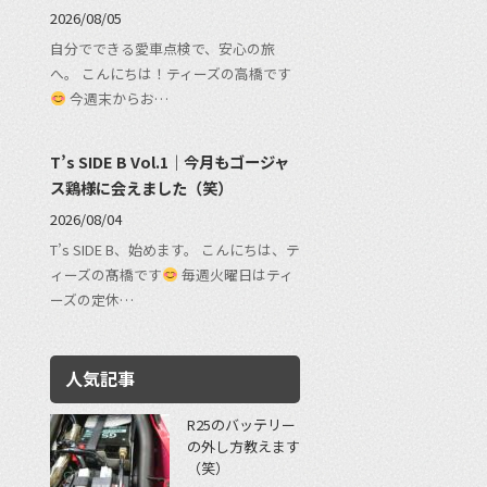
2026/08/05
自分でできる愛車点検で、安心の旅
へ。 こんにちは！ティーズの高橋です
今週末からお…
T’s SIDE B Vol.1｜今月もゴージャ
ス鶏様に会えました（笑）
2026/08/04
T’s SIDE B、始めます。 こんにちは、テ
ィーズの髙橋です
毎週火曜日はティ
ーズの定休…
人気記事
R25のバッテリー
の外し方教えます
（笑）