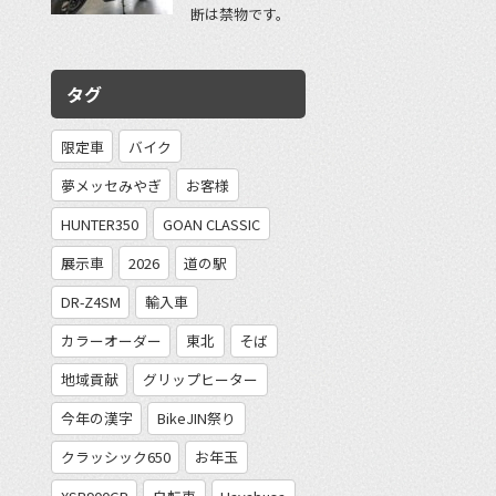
断は禁物です。
タグ
限定車
バイク
夢メッセみやぎ
お客様
HUNTER350
GOAN CLASSIC
展示車
2026
道の駅
DR-Z4SM
輸入車
カラーオーダー
東北
そば
地域貢献
グリップヒーター
今年の漢字
BikeJIN祭り
クラッシック650
お年玉