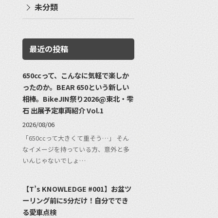
未分類
最近の投稿
650ccって、こんなに気軽で楽しか
ったのか。BEAR 650という新しい
相棒。BikeJIN祭り2026@東北・雫
石 出展予定車両紹介 Vol.1
2026/08/06
「650ccって大きくて重そう…」 そん
なイメージを持っている方、意外と多
いんじゃないでしょ…
【T’s KNOWLEDGE #001】お盆ツ
ーリング前に5分だけ！自分ででき
る愛車点検