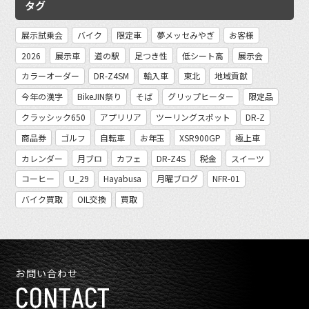
タグ
展示試乗会
バイク
限定車
夢メッセみやぎ
お客様
2026
展示車
道の駅
足つき性
低シート高
展示会
カラーオーダー
DR-Z4SM
輸入車
東北
地域貢献
今年の漢字
BikeJIN祭り
そば
グリップヒーター
限定品
クラッシック650
アプリリア
ツーリングスポット
DR-Z
商品券
ゴルフ
自転車
お年玉
XSR900GP
極上車
カレンダー
月ブロ
カフェ
DR-Z4S
税金
スイーツ
コーヒー
U_29
Hayabusa
月曜ブログ
NFR-01
バイク買取
OIL交換
買取
お問い合わせ
CONTACT