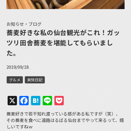
お知らせ・ブログ
蕎麦好きな私の仙台観光がこれ！ガッ
ツリ田舎蕎麦を堪能してもらいまし
た。
2019/09/18
グルメ
爽快日記
X
Facebook
Hatena
Line
Pocket
蕎麦好きで若干知れ渡っている感がある私ですが（笑）、
その蕎麦を食べに遠路はるばる仙台までやって来るって、嬉
しいですねｗ