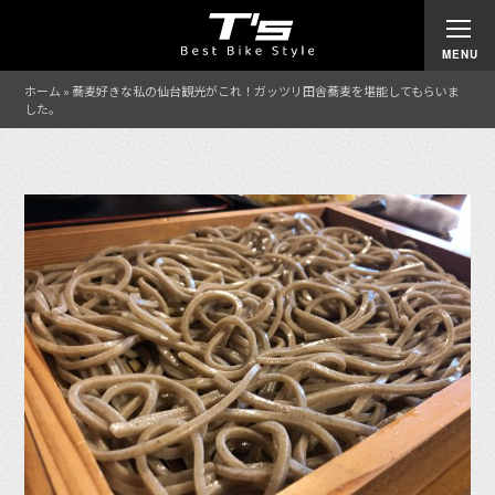
ホーム
»
蕎麦好きな私の仙台観光がこれ！ガッツリ田舎蕎麦を堪能してもらいま
した。