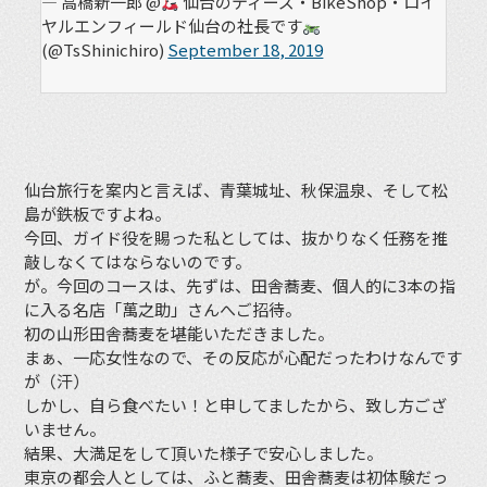
— 高橋新一郎 @
仙台のティーズ・BikeShop・ロイ
ヤルエンフィールド仙台の社長です
(@TsShinichiro)
September 18, 2019
仙台旅行を案内と言えば、青葉城址、秋保温泉、そして松
島が鉄板ですよね。
今回、ガイド役を賜った私としては、抜かりなく任務を推
敲しなくてはならないのです。
が。今回のコースは、先ずは、田舎蕎麦、個人的に3本の指
に入る名店「萬之助」さんへご招待。
初の山形田舎蕎麦を堪能いただきました。
まぁ、一応女性なので、その反応が心配だったわけなんです
が（汗）
しかし、自ら食べたい！と申してましたから、致し方ござ
いません。
結果、大満足をして頂いた様子で安心しました。
東京の都会人としては、ふと蕎麦、田舎蕎麦は初体験だっ