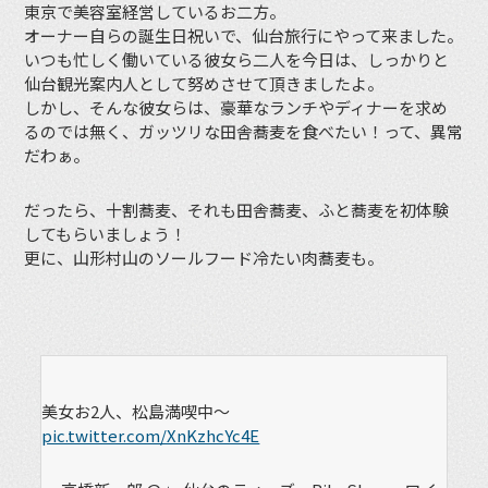
東京で美容室経営しているお二方。
オーナー自らの誕生日祝いで、仙台旅行にやって来ました。
いつも忙しく働いている彼女ら二人を今日は、しっかりと
仙台観光案内人として努めさせて頂きましたよ。
しかし、そんな彼女らは、豪華なランチやディナーを求め
るのでは無く、ガッツリな田舎蕎麦を食べたい！って、異常
だわぁ。
だったら、十割蕎麦、それも田舎蕎麦、ふと蕎麦を初体験
してもらいましょう！
更に、山形村山のソールフード冷たい肉蕎麦も。
美女お2人、松島満喫中〜
pic.twitter.com/XnKzhcYc4E