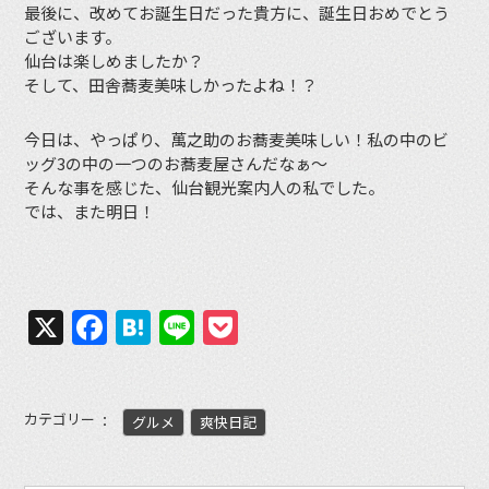
最後に、改めてお誕生日だった貴方に、誕生日おめでとう
ございます。
仙台は楽しめましたか？
そして、田舎蕎麦美味しかったよね！？
今日は、やっぱり、萬之助のお蕎麦美味しい！私の中のビ
ッグ3の中の一つのお蕎麦屋さんだなぁ〜
そんな事を感じた、仙台観光案内人の私でした。
では、また明日！
X
Facebook
Hatena
Line
Pocket
カテゴリー
グルメ
爽快日記