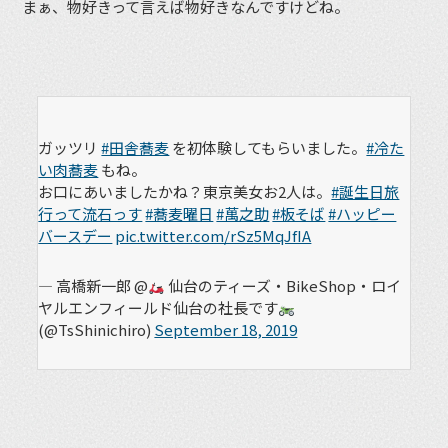
まぁ、物好きって言えば物好きなんですけどね。
ガッツリ
#田舎蕎麦
を初体験してもらいました。
#冷た
い肉蕎麦
もね。
お口にあいましたかね？東京美女お2人は。
#誕生日旅
行って流石っす
#蕎麦曜日
#萬之助
#板そば
#ハッピー
バースデー
pic.twitter.com/rSz5MqJfIA
— 高橋新一郎 @
仙台のティーズ・BikeShop・ロイ
ヤルエンフィールド仙台の社長です
(@TsShinichiro)
September 18, 2019