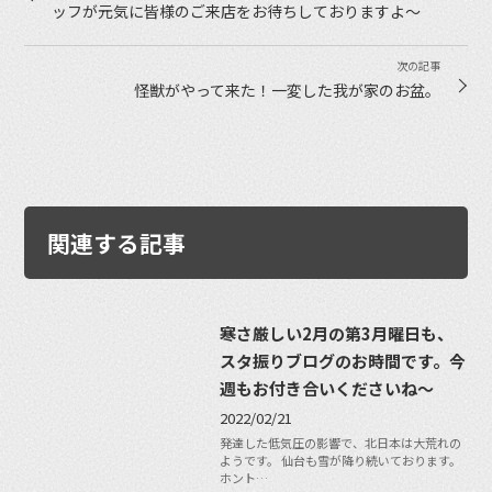
ッフが元気に皆様のご来店をお待ちしておりますよ〜
怪獣がやって来た！一変した我が家のお盆。
関連する記事
寒さ厳しい2月の第3月曜日も、
スタ振りブログのお時間です。今
週もお付き合いくださいね〜
2022/02/21
発達した低気圧の影響で、北日本は大荒れの
ようです。 仙台も雪が降り続いております。
ホント…