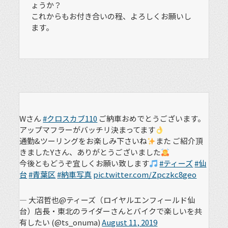
ょうか？
これからもお付き合いの程、よろしくお願いし
ます。
Wさん
#クロスカブ110
ご納車おめでとうございます。
アップマフラーがバッチリ決まってます
通勤&ツーリングをお楽しみ下さいね
また ご紹介頂
きましたYさん、ありがとうございました
今後ともどうぞ宜しくお願い致します
#ティーズ
#仙
台
#青葉区
#納車写真
pic.twitter.com/Zpczkc8geo
— 大沼哲也@ティーズ（ロイヤルエンフィールド仙
台）店長・東北のライダーさんとバイクで楽しいを共
有したい (@ts_onuma)
August 11, 2019