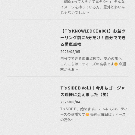
「650ccって大きくて重そう…」 そんな
イメージを持っている方、意外と多いん
じゃないでしょ…
【T’s KNOWLEDGE #001】お盆ツ
ーリング前に5分だけ！自分ででき
る愛車点検
2026/08/05
自分でできる愛車点検で、安心の旅へ。
こんにちは！ティーズの高橋です
今週
末からお…
T’s SIDE B Vol.1｜今月もゴージャ
ス鶏様に会えました（笑）
2026/08/04
T’s SIDE B、始めます。 こんにちは、ティ
ーズの髙橋です
毎週火曜日はティーズ
の定休…