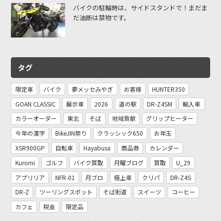
バイクの駐輪時は、サイドスタンドで！まだま
だ油断は禁物です。
タグ
限定車
バイク
夢メッセみやぎ
お客様
HUNTER350
GOAN CLASSIC
展示車
2026
道の駅
DR-Z4SM
輸入車
カラーオーダー
東北
そば
地域貢献
グリップヒーター
今年の漢字
BikeJIN祭り
クラッシック650
お年玉
XSR900GP
自転車
Hayabusa
商品券
カレンダー
Kuromi
ゴルフ
バイク買取
月曜ブログ
買取
U_29
アプリリア
NFR-01
月ブロ
極上車
クリパ
DR-Z4S
DR-Z
ツーリングスポット
そば街道
スイーツ
コーヒー
カフェ
税金
限定品