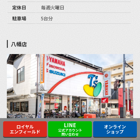
定休日
毎週火曜日
駐車場
5台分
八幡店
LINE
ロイヤル
オンライン
公式アカウント
エンフィールド
ショップ
〒980-0871 仙台市青葉区八幡3丁目1-
問い合わせ
住所