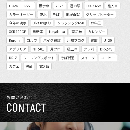
GOAN CLASSIC
展示車
2026
道の駅
DR-Z4SM
輸入車
カラーオーダー
東北
そば
地域貢献
グリップヒーター
今年の漢字
BikeJIN祭り
クラッシック650
お年玉
XSR900GP
自転車
Hayabusa
商品券
カレンダー
Kuromi
ゴルフ
バイク買取
月曜ブログ
買取
U_29
アプリリア
NFR-01
月ブロ
極上車
クリパ
DR-Z4S
DR-Z
ツーリングスポット
そば街道
スイーツ
コーヒー
カフェ
税金
限定品
お問い合わせ
CONTACT