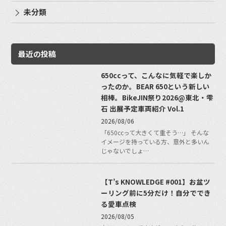
未分類
最近の投稿
650ccって、こんなに気軽で楽しか
ったのか。BEAR 650という新しい
相棒。BikeJIN祭り2026@東北・雫
石 出展予定車両紹介 Vol.1
2026/08/06
「650ccって大きくて重そう…」 そんな
イメージを持っている方、意外と多いん
じゃないでしょ…
【T’s KNOWLEDGE #001】お盆ツ
ーリング前に5分だけ！自分ででき
る愛車点検
2026/08/05