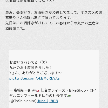
火曜日は蕎麦曜日でした（笑）
最近、蕎麦好き、お酒好きが浸透してまして、オススメのお
蕎麦やさん情報も教えて頂いております。
先日は、お酒好きがバレてて、お客様からの九州お土産は
酒饅頭まで。
お酒好きバレてる（笑）
九州のお土産頂きました！
Yさん、ありがとうございます〜
pic.twitter.com/okBM0RbVAa
— 高橋新一郎 @
仙台のティーズ・BikeShop・ロイ
ヤルエンフィールド仙台の社長です
(@TsShinichiro)
June 2, 2019