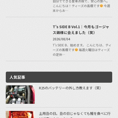
自分でできる愛車点検で、安心の旅へ。
こんにちは！ティーズの高橋です
今週
末からお…
T’s SIDE B Vol.1｜今月もゴージャ
ス鶏様に会えました（笑）
2026/08/04
T’s SIDE B、始めます。 こんにちは、ティ
ーズの髙橋です
毎週火曜日はティーズ
の定休…
人気記事
R25のバッテリーの外し方教えます（笑）
土用丑の日。丑の日じゃなくても鰻を食べに行