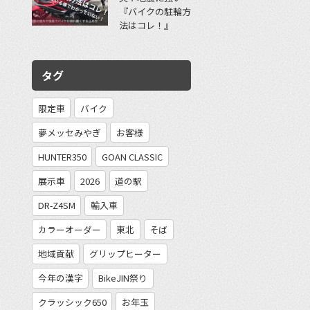
『バイクの駐輪方
法はコレ！』
タグ
限定車
バイク
夢メッセみやぎ
お客様
HUNTER350
GOAN CLASSIC
展示車
2026
道の駅
DR-Z4SM
輸入車
カラーオーダー
東北
そば
地域貢献
グリップヒーター
今年の漢字
BikeJIN祭り
クラッシック650
お年玉