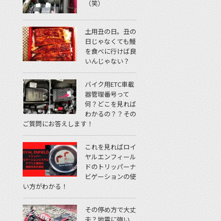
（笑）
土用丑の日。丑の
日じゃなくても鰻
を食べに行けば良
いんじゃない？
バイク用ETC車載
器管理番号って
何？どこを見れば
わかるの？？その
ご質問にお答えします！
これを見ればロイ
ヤルエンフィール
ドのトリッパーナ
ビゲーションの使
い方がわかる！
その停め方で大丈
夫？地震に強い