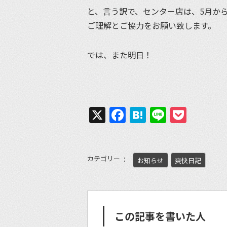
と、言う訳で、センター店は、5月か
ご理解とご協力をお願い致します。
では、また明日！
X
Facebook
Hatena
Line
Pock
カテゴリー
お知らせ
爽快日記
この記事を書いた人