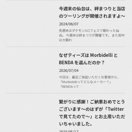
今週末の仙台は、絆まつりと当店
のツーリングが開催されますよ〜
2024/06/07
先週末はポケモンGOフェスで賑わった仙
台。 今週末は絆まつりが開催です。 また街中
は大賑わ…
なぜティーズは Morbidelli と
BENDA を選んだのか？
2026/07/04
今日は、最近ご来店いただくお客様から、
「Morbidelliってどんなメーカー？」
「BENDAって…
繋がりに感謝！ご納車おめでとう
ございます〜のはずが「Twitter
で見てたので〜」とお土産いただ
いちゃいました。
2023/05/17