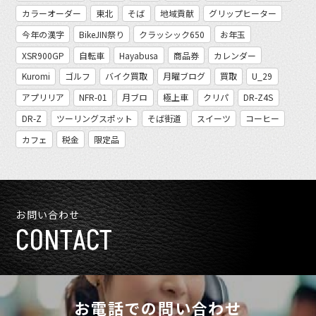
カラーオーダー
東北
そば
地域貢献
グリップヒーター
今年の漢字
BikeJIN祭り
クラッシック650
お年玉
XSR900GP
自転車
Hayabusa
商品券
カレンダー
Kuromi
ゴルフ
バイク買取
月曜ブログ
買取
U_29
アプリリア
NFR-01
月ブロ
極上車
クリパ
DR-Z4S
DR-Z
ツーリングスポット
そば街道
スイーツ
コーヒー
カフェ
税金
限定品
お問い合わせ
CONTACT
お電話での問い合わせ