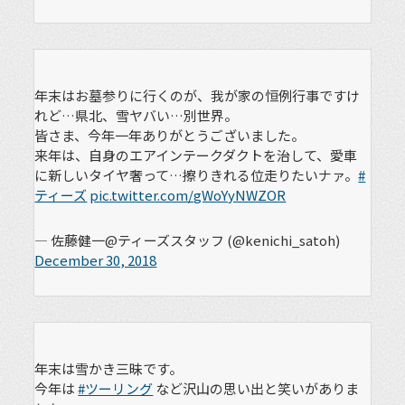
年末はお墓参りに行くのが、我が家の恒例行事ですけ
れど…県北、雪ヤバい…別世界。
皆さま、今年一年ありがとうございました。
来年は、自身のエアインテークダクトを治して、愛車
に新しいタイヤ奢って…擦りきれる位走りたいナァ。
#
ティーズ
pic.twitter.com/gWoYyNWZOR
— 佐藤健一@ティーズスタッフ (@kenichi_satoh)
December 30, 2018
年末は雪かき三昧です。
今年は
#ツーリング
など沢山の思い出と笑いがありま