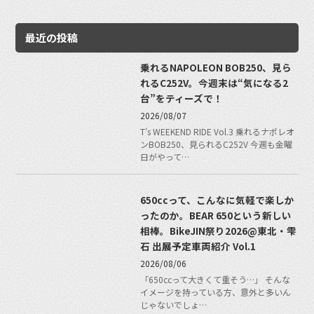
最近の投稿
乗れるNAPOLEON BOB250、見ら
れるC252V。今週末は“気になる2
台”をティーズで！
2026/08/07
T's WEEKEND RIDE Vol.3 乗れるナポレオ
ンBOB250、見られるC252V 今週も金曜
日がやって…
650ccって、こんなに気軽で楽しか
ったのか。BEAR 650という新しい
相棒。BikeJIN祭り2026@東北・雫
石 出展予定車両紹介 Vol.1
2026/08/06
「650ccって大きくて重そう…」 そんな
イメージを持っている方、意外と多いん
じゃないでしょ…