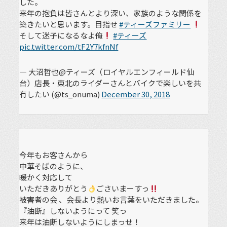
した。
来年の抱負は皆さんとより深い、家族のような関係を
築きたいと思います。目指せ
#ティーズファミリー
そして迷子になるなよ俺
#ティーズ
pic.twitter.com/tF2Y7kfnNf
— 大沼哲也@ティーズ（ロイヤルエンフィールド仙
台）店長・東北のライダーさんとバイクで楽しいを共
有したい (@ts_onuma)
December 30, 2018
今年もお客さんから
中華そばのように、
暖かく対応して
いただきありがとう
ごさいまーすっ
被害者の会 、会長より熱いお言葉をいただきました。
『油断』しないようにって 笑っ
来年は油断しないようにしまっせ！