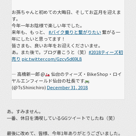
お孫ちゃんと初めての大晦日、そしてお正月を迎えま
す。
今年一年お陰様で楽しい年でした。
来年も、もっと、
#バイク乗りと繋がりたい
繋がる一
年にしたいと思ってます！
皆さまも、良いお年をお迎えくださいませ。
あ。また後で。ブログ書こうと（笑）
#2018ティーズ初
売り
pic.twitter.com/Gzcv5d69L8
— 高橋新一郎 @
仙台のティーズ・BikeShop・ロイ
ヤルエンフィールド仙台の社長です
(@TsShinichiro)
December 31, 2018
あ。すみません。
一番、休日を満喫しているGGツイートでしたね（笑）
最後に改めて、皆様、今年1年ありがとうございました。