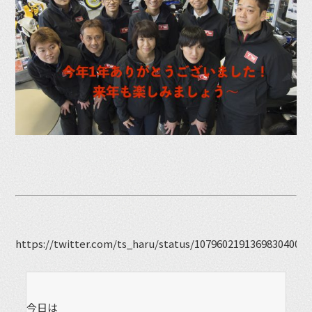
https://twitter.com/ts_haru/status/1079602191369830400
今日は