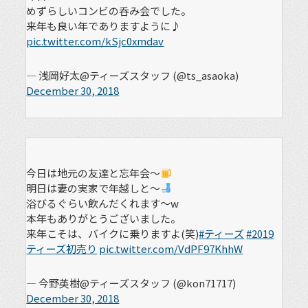
めずらしいコンビの呑み会でした。
来年も良い年でありますように♪
pic.twitter.com/kSjc0xmdav
— 浅岡好太@ティーズスタッフ (@ts_asaoka)
December 30, 2018
今日は地元の友達と忘年会～
明日は妻の実家で年越しと～
浴びるぐらい飲んだくれます～w
本年もありがとうございました。
来年こそは、バイクに乗りますよ(笑)
#ティーズ
#2019
ティーズ初売り
pic.twitter.com/VdPF97KhhW
— 今野英樹@ティーズスタッフ (@kon71717)
December 30, 2018