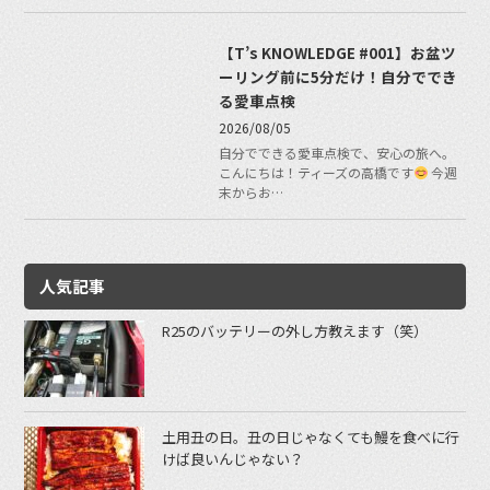
【T’s KNOWLEDGE #001】お盆ツ
ーリング前に5分だけ！自分ででき
る愛車点検
2026/08/05
自分でできる愛車点検で、安心の旅へ。
こんにちは！ティーズの高橋です
今週
末からお…
人気記事
R25のバッテリーの外し方教えます（笑）
土用丑の日。丑の日じゃなくても鰻を食べに行
けば良いんじゃない？