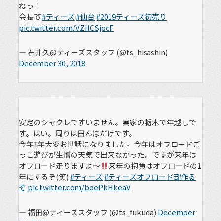
ねっ！
会長
#ティーズ
#仙台
#2019ティーズ初売り
pic.twitter.com/VZIICSjocF
— 石井久@ティーズスタッフ (@ts_hisashin)
December 30, 2018
安定のシャクレですいません。実家の栃木で年越しで
す。はい。周りは田んぼだけです。
今年1年大変お世話になりました。今年はオフロードご
っこ遊びが生憎の天気で出来なかった。ですが来年は
オフロード走りますよ～
来年の抱負はオフロードの1
年にするぞ(笑)
#ティーズ
#ティーズオフロード部作る
ぞ
pic.twitter.com/boePkHkeaV
— 福田@ティーズスタッフ (@ts_fukuda)
December