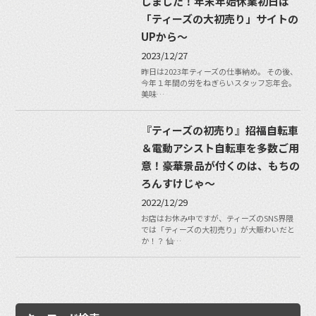
しました！年末年始休業初日は
「ティーズの大初売り」サイトの
UPから〜
2023/12/27
昨日は2023年ティーズの仕事納め。 その後、
今年１年間の労をねぎらいスタッフ忘年会。
美味…
『ティーズの初売り』招福自転車
＆電動アシスト自転車を多数ご用
意！豪華景品が付くのは、もちの
ろんすけじゃ〜
2022/12/29
お店はお休み中ですが、ティーズのSNS界隈
では「ティーズの大初売り」が大賑わいだと
か！？ 仙…