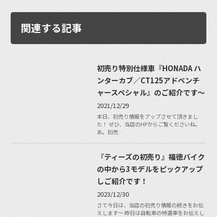
関連する記事
初売り特別仕様車『HONADA ハ
ンターカブ／CT125アドベンチ
ャースペシャル』のご紹介です〜
2021/12/29
本日、初売り情報をアップさせて頂きまし
た！ ぜひ、当店のHPからご覧くださいね。
あ。初売…
『ティーズの初売り』福徳バイク
の中から3モデルをピックアップ
しご紹介です！
2023/12/30
さて今日は、当店の初売り情報の続きをお伝
えします〜 昨日は自転車の特選車をお伝えし