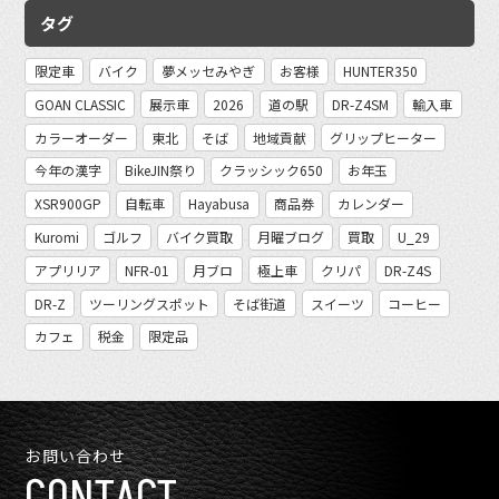
タグ
限定車
バイク
夢メッセみやぎ
お客様
HUNTER350
GOAN CLASSIC
展示車
2026
道の駅
DR-Z4SM
輸入車
カラーオーダー
東北
そば
地域貢献
グリップヒーター
今年の漢字
BikeJIN祭り
クラッシック650
お年玉
XSR900GP
自転車
Hayabusa
商品券
カレンダー
Kuromi
ゴルフ
バイク買取
月曜ブログ
買取
U_29
アプリリア
NFR-01
月ブロ
極上車
クリパ
DR-Z4S
DR-Z
ツーリングスポット
そば街道
スイーツ
コーヒー
カフェ
税金
限定品
お問い合わせ
CONTACT