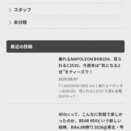
スタッフ
未分類
最近の投稿
乗れるNAPOLEON BOB250、見ら
れるC252V。今週末は“気になる2
台”をティーズで！
2026/08/07
T's WEEKEND RIDE Vol.3 乗れるナポレオ
ンBOB250、見られるC252V 今週も金曜
日がやって…
650ccって、こんなに気軽で楽しか
ったのか。BEAR 650という新しい
相棒。BikeJIN祭り2026@東北・雫