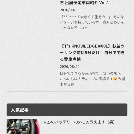
石 出展予定車両紹介 Vol.1
2026/08/06
「650ccって大きくて重そう…」 そんな
イメージを持っている方、意外と多いん
じゃないでしょ…
【T’s KNOWLEDGE #001】お盆ツ
ーリング前に5分だけ！自分ででき
る愛車点検
2026/08/05
自分でできる愛車点検で、安心の旅へ。
こんにちは！ティーズの高橋です
今週
末からお…
人気記事
R25のバッテリーの外し方教えます（笑）