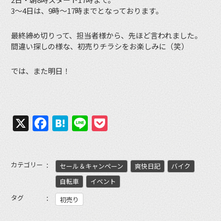
3〜4日は、9時〜17時までとなっております。
最終締め切りって、担当者様から、先ほど言われました。
間違い探しの様な、初売りチラシをお楽しみに（笑）
では、また明日！
X
Facebook
Hatena
Line
Pocket
カテゴリー
セール＆キャンペーン
爽快日記
バイク
自転車
イベント
タグ
初売り