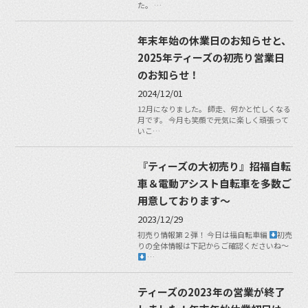
た。 …
年末年始の休業日のお知らせと、
2025年ティーズの初売り営業日
のお知らせ！
2024/12/01
12月になりました。 師走、何かと忙しくなる
月です。 今月も笑顔で元気に楽しく頑張って
いこ…
『ティーズの大初売り』招福自転
車＆電動アシスト自転車を多数ご
用意しております〜
2023/12/29
初売り情報第２弾！ 今日は福自転車編
初売
りの全体情報は下記からご確認くださいね〜
…
ティーズの2023年の営業が終了