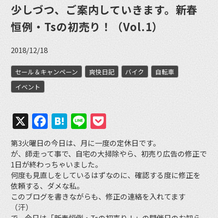
少しづつ、ご案内していきます。新春
恒例・Tsの初売り！（Vol.1）
2018/12/18
セール＆キャンペーン
爽快日記
バイク
自転車
イベント
X
Facebook
Hatena
Line
Pocket
第3火曜日の今日は、月に一度の定休日です。
が、師走って事で、自宅の大掃除やら、初売り広告の修正で
1日が終わっちゃいました。
何度も見直しをしているはずなのに、確認する度に修正を
依頼する、ダメな私。
このブログを書きながらも、修正の連絡を入れてます
（汗）
で、今日は「新春恒例・Tsの初売り！」の開催日のお知ら