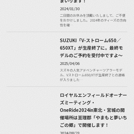
まいります！
2024/01/30
二日間のお休みを頂戴いたしまして、ご不便
をおかけしました。 2024年のティーズの方向
性を確…
SUZUKI「V-ストローム650／
650XT」が生産終了に。最終モ
デルのご予約を受付中ですよ〜
2025/04/06
スズキの人気アドベンチャーツアラーモデ
ル、Vストローム650/XTが生産終了との連絡
が入りました…
ロイヤルエンフィールドオーナー
ズミーティング・
OneRide2024in東北・宮城の開
催場所は亘理郡「やまもと夢いち
ごの郷」で開催します！
2024/08/23