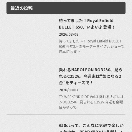
最近の投稿
待ってました！Royal Enfield
BULLET 650、いよいよ登場！
2026/08/08
待ってました〜！Royal Enfield BULLET
650 今年3月のモーターサイクルショーで
日本初お披…
乗れるNAPOLEON BOB250、見ら
れるC252V。今週末は“気になる2
台”をティーズで！
2026/08/07
T's WEEKEND RIDE Vol.3 乗れるナポレオ
ンBOB250、見られるC252V 今週も金曜
日がやって…
650ccって、こんなに気軽で楽しか
ったのか。BEAR 650という新しい