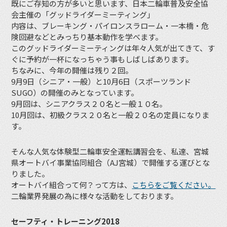
既にご存知の方が多いと思います、日本二輪車普及安全協
会主催の「グッドライダーミーティング」
内容は、ブレーキング・パイロンスラローム・一本橋・危
険回避などとみっちり基本動作を学べます。
このグッドライダーミーティングは年々人気が出てきて、す
ぐに予約が一杯になっちゃう事もしばしばあります。
ちなみに、今年の開催は残り２回。
9月9日（シニア・一般）と10月6日（スポーツランド
SUGO）の開催のみとなっています。
9月回は、シニアクラス２０名と一般１０名。
10月回は、初級クラス２０名と一般２０名の定員になりま
す。
そんな人気な体験型二輪車安全運転講習会を、私達、宮城
県オートバイ事業協同組合（AJ宮城）で開催する運びとな
りました。
オートバイ組合って何？って方は、
こちらをご覧ください。
二輪業界発展の為に様々な活動をしております。
セーフティ・トレーニング2018