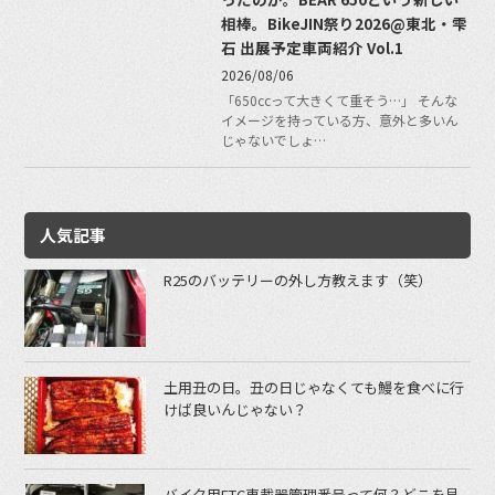
相棒。BikeJIN祭り2026@東北・雫
石 出展予定車両紹介 Vol.1
2026/08/06
「650ccって大きくて重そう…」 そんな
イメージを持っている方、意外と多いん
じゃないでしょ…
人気記事
R25のバッテリーの外し方教えます（笑）
土用丑の日。丑の日じゃなくても鰻を食べに行
けば良いんじゃない？
バイク用ETC車載器管理番号って何？どこを見