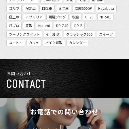
ゴルフ
限定品
自転車
お年玉
XSR900GP
Hayabusa
極上車
アプリリア
月曜ブログ
税金
U_29
NFR-01
月ブロ
買取
Kuromi
DR-Z4S
DR-Z
ツーリングスポット
そば街道
クラッシック650
スイーツ
コーヒー
カフェ
バイク買取
カレンダー
お問い合わせ
CONTACT
お電話での問い合わせ