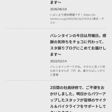
ます〜
2026/06/18
いよいよ今週末開催です！ https://ts-
sendai.co.jp/2026/06/16/27415 AJ東北・テ
スト…
バレンタインの今日は月曜日。感
謝の気持ちをチョコに代わって、
スタ振りブログにこめてお届けし
ます〜
2022/02/14
バレンタインデーですね。 だからと言って何
もありませんが（汗）あ。妻からはしっかり
と愛情…
2日間の社員研修で、ご不便をお
かけしました。明日からパワーア
ップしたスタッフが皆様のサイク
ル＆バイクライフをサポートして