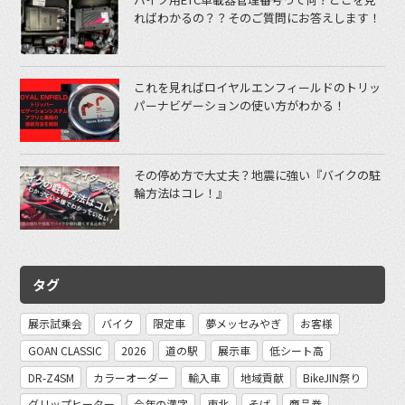
ればわかるの？？そのご質問にお答えします！
これを見ればロイヤルエンフィールドのトリッ
パーナビゲーションの使い方がわかる！
その停め方で大丈夫？地震に強い『バイクの駐
輪方法はコレ！』
タグ
展示試乗会
バイク
限定車
夢メッセみやぎ
お客様
GOAN CLASSIC
2026
道の駅
展示車
低シート高
DR-Z4SM
カラーオーダー
輸入車
地域貢献
BikeJIN祭り
グリップヒーター
今年の漢字
東北
そば
商品券