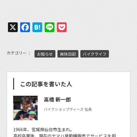
X
Facebook
Hatena
Line
Pocket
カテゴリー
お知らせ
爽快日記
バイクライフ
この記事を書いた人
高橋 新一郎
バイクショップティーズ 社長
1966年、宮城県仙台市生まれ。
高校卒業後、現在のヤマハ発動機販売でサービスを担