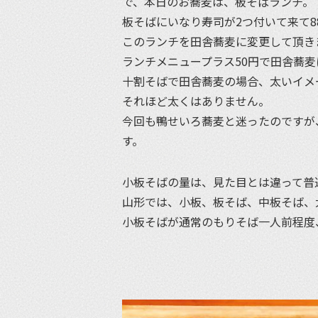
で、本日のお蕎麦は、板そばランチ。
板そばにいなり寿司が2つ付いて来て8
このランチを田舎蕎麦に変更して頂き
ランチメニュープラス50円で田舎蕎麦
十割そばで田舎蕎麦の場合、太いイメ
それほど太くはありません。
今回も鴨せいろ蕎麦と迷ったのですが
す。
小板そばの量は、見た目とは違って普
山形では、小板、板そば、中板そば、
小板そばが通常のもりそば一人前程度、