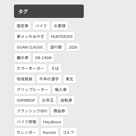
タグ
限定車
バイク
お客様
夢メッセみやぎ
HUNTER350
GOAN CLASSIC
道の駅
2026
展示車
DR-Z4SM
カラーオーダー
そば
地域貢献
今年の漢字
東北
グリップヒーター
輸入車
XSR900GP
お年玉
自転車
クラッシック650
商品券
バイク買取
Hayabusa
カレンダー
Kuromi
ゴルフ