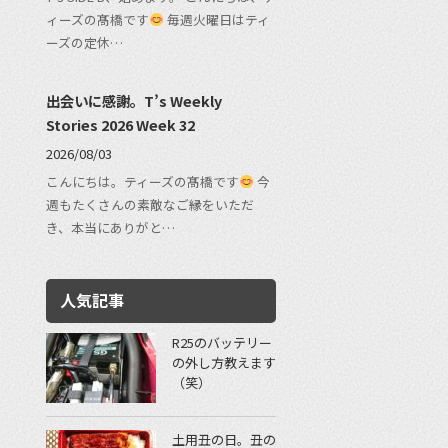
ィーズの髙橋です
毎週火曜日はティ
ーズの定休…
出会いに感謝。T’s Weekly
Stories 2026 Week 32
2026/08/03
こんにちは。ティーズの髙橋です
今
週もたくさんの素敵なご縁をいただ
き、本当にありがと…
人気記事
R25のバッテリー
の外し方教えます
（笑）
土用丑の日。丑の