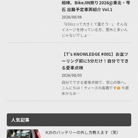
相棒。BikeJIN祭り2026@東北・雫
石 出展予定車両紹介 Vol.1
2026/08/06
「650ccって大きくて重そう…」 そんな
イメージを持っている方、意外と多いん
じゃないでしょ…
【T’s KNOWLEDGE #001】お盆ツ
ーリング前に5分だけ！自分ででき
る愛車点検
2026/08/05
自分でできる愛車点検で、安心の旅へ。
こんにちは！ティーズの高橋です
今週
末からお…
人気記事
R25のバッテリーの外し方教えます（笑）