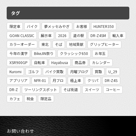
タグ
限定車
バイク
夢メッセみやぎ
お客様
HUNTER350
GOAN CLASSIC
展示車
2026
道の駅
DR-Z4SM
輸入車
カラーオーダー
東北
そば
地域貢献
グリップヒーター
今年の漢字
BikeJIN祭り
クラッシック650
お年玉
XSR900GP
自転車
Hayabusa
商品券
カレンダー
Kuromi
ゴルフ
バイク買取
月曜ブログ
買取
U_29
アプリリア
NFR-01
月ブロ
極上車
クリパ
DR-Z4S
DR-Z
ツーリングスポット
そば街道
スイーツ
コーヒー
カフェ
税金
限定品
お問い合わせ