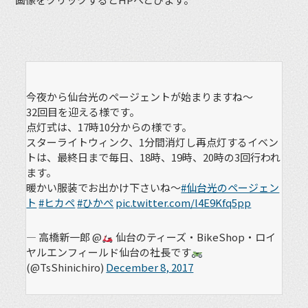
今夜から仙台光のページェントが始まりますね〜
32回目を迎える様です。
点灯式は、17時10分からの様です。
スターライトウィンク、1分間消灯し再点灯するイベン
トは、最終日まで毎日、18時、19時、20時の3回行われ
ます。
暖かい服装でお出かけ下さいね〜
#仙台光のページェン
ト
#ヒカペ
#ひかぺ
pic.twitter.com/l4E9Kfq5pp
— 高橋新一郎 @
仙台のティーズ・BikeShop・ロイ
ヤルエンフィールド仙台の社長です
(@TsShinichiro)
December 8, 2017