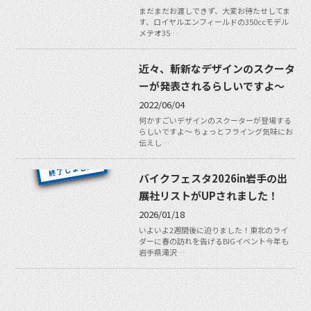
まだまだお渡しできず、大変お待たせしてま
す、ロイヤルエンフィールドの350ccモデル
メテオ35…
近々、斬新なデザインのスクータ
ーが発表されるらしいですよ〜
2022/06/04
何かすごいデザインのスクーターが登場する
らしいですよ〜 ちょっとフライング気味にお
伝えし…
バイクフェスタ2026in岩手の出
展社リストがUPされました！
2026/01/18
いよいよ2週間後に迫りました！東北のライ
ダーに春の訪れを告げるBIGイベント今年も
岩手県滝沢…