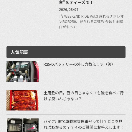
台”をティーズで！
2026/08/07
T's WEEKEND RIDE Vol.3 乗れるナポレオ
ンBOB250、見られるC252V 今週も金曜
日がやって…
人気記事
R25のバッテリーの外し方教えます（笑）
土用丑の日。丑の日じゃなくても鰻を食べに行
けば良いんじゃない？
バイク用ETC車載器管理番号って何？どこを見
ればわかるの？？そのご質問にお答えします！