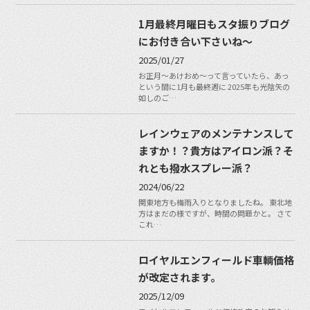
1月最終月曜日もスタ振りブログ
にお付き合い下さいね〜
2025/01/27
お正月〜あけおめ〜って言っていたら、あっ
という間に1月も最終週に 2025年も光陰矢の
如しのご…
レインウェアのメンテナンスして
ますか！？貴方はアイロン派？そ
れとも撥水スプレー派？
2024/06/22
関東地方も梅雨入りとなりましたね。 東北地
方はまだの様ですが、時間の問題かと。 さて
これ…
ロイヤルエンフィールド車輌価格
が改定されます。
2025/12/09