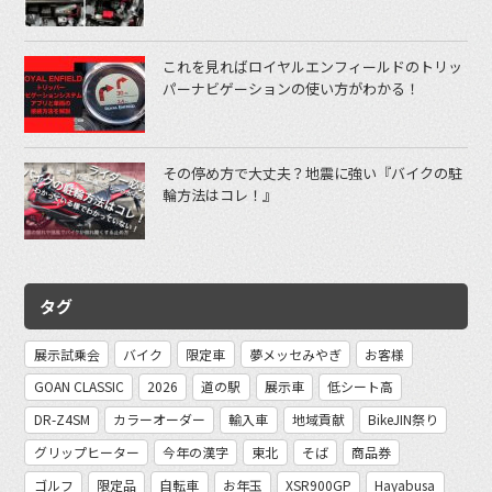
これを見ればロイヤルエンフィールドのトリッ
パーナビゲーションの使い方がわかる！
その停め方で大丈夫？地震に強い『バイクの駐
輪方法はコレ！』
タグ
展示試乗会
バイク
限定車
夢メッセみやぎ
お客様
GOAN CLASSIC
2026
道の駅
展示車
低シート高
DR-Z4SM
カラーオーダー
輸入車
地域貢献
BikeJIN祭り
グリップヒーター
今年の漢字
東北
そば
商品券
ゴルフ
限定品
自転車
お年玉
XSR900GP
Hayabusa