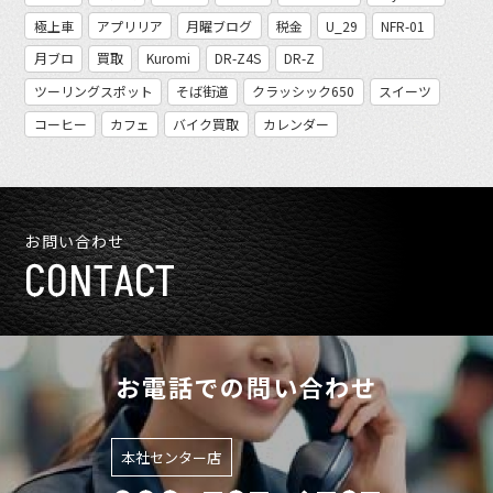
極上車
アプリリア
月曜ブログ
税金
U_29
NFR-01
月ブロ
買取
Kuromi
DR-Z4S
DR-Z
ツーリングスポット
そば街道
クラッシック650
スイーツ
コーヒー
カフェ
バイク買取
カレンダー
お問い合わせ
CONTACT
お電話での問い合わせ
本社センター店