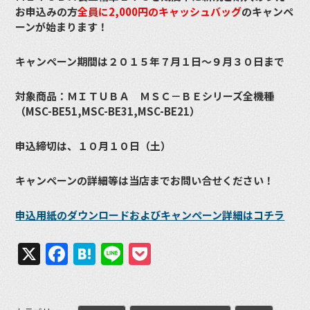
お申込みの方
全員に2,000円のキャッシュバッグ
のキャンペ
ーンが始まります！
キャンペーン期間は２０１５年７月１日～９月３０日まで
対象商品：ＭＩＴＵＢＡ ＭＳＣ－ＢＥシリーズ全機種
（MSC-BE51,MSC-BE31,MSC-BE21）
申込締切は、１０月１０日（土）
キャンペーンの詳細等は当店までお問い合せください！
申込用紙のダウンロードおよびキャンペーン詳細はコチラ
X
Facebook
Hatena
Line
Pocket