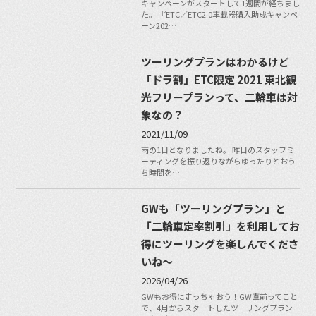
キャンペーンがスタートして1週間が経ちまし
た。 『ETC／ETC2.0車載器購入助成キャンペ
ーン202…
ツーリングプランはわかるけど
「ドラ割」ETC限定 2021 東北観
光フリープランって、二輪車は対
象なの？
2021/11/09
雨の1日となりましたね。 昨日のスタッフミ
ーティングを振り返りながらゆったりとおう
ち時間を…
GWも「ツーリングプラン」と
「二輪車定率割引」を利用してお
得にツーリングを楽しんでくださ
いね〜
2026/04/26
GWもお得に走っちゃおう！GW直前ってこと
で、4月からスタートしたツーリングプラン