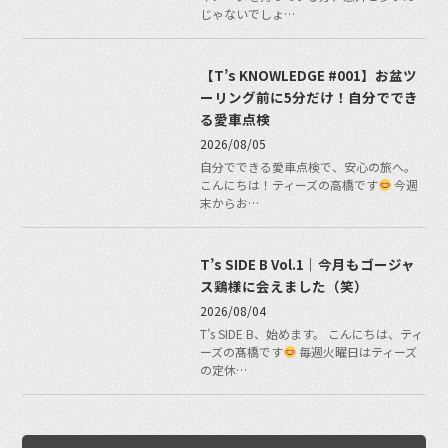
じゃないでしょ…
【T’s KNOWLEDGE #001】お盆ツ
ーリング前に5分だけ！自分ででき
る愛車点検
2026/08/05
自分でできる愛車点検で、安心の旅へ。
こんにちは！ティーズの高橋です
今週
末からお…
T’s SIDE B Vol.1｜今月もゴージャ
ス鶏様に会えました（笑）
2026/08/04
T’s SIDE B、始めます。 こんにちは、ティ
ーズの髙橋です
毎週火曜日はティーズ
の定休…