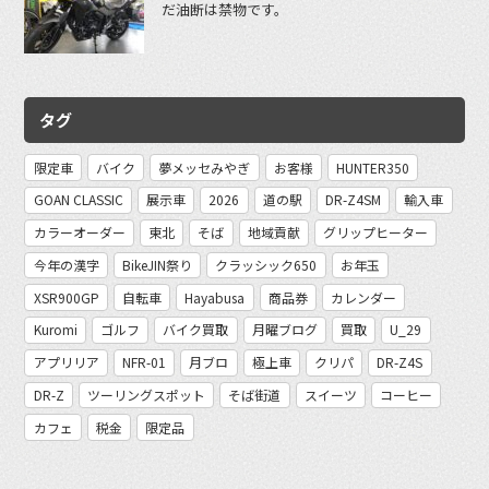
だ油断は禁物です。
タグ
限定車
バイク
夢メッセみやぎ
お客様
HUNTER350
GOAN CLASSIC
展示車
2026
道の駅
DR-Z4SM
輸入車
カラーオーダー
東北
そば
地域貢献
グリップヒーター
今年の漢字
BikeJIN祭り
クラッシック650
お年玉
XSR900GP
自転車
Hayabusa
商品券
カレンダー
Kuromi
ゴルフ
バイク買取
月曜ブログ
買取
U_29
アプリリア
NFR-01
月ブロ
極上車
クリパ
DR-Z4S
DR-Z
ツーリングスポット
そば街道
スイーツ
コーヒー
カフェ
税金
限定品