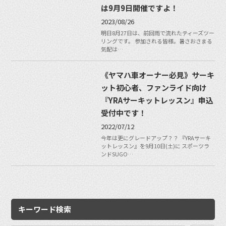
は9月9日開催ですよ！
2023/08/26
明日8月27日は、前回雨で流れたティーズツー
リングです。 参加される皆様。暑さおさまる
気配は…
《ヤマハ車オーナー必見》サーキ
ット初心者、ファンライド向け
『YRAサーキットレッスン』申込
受付中です！
2022/07/12
今年は更にグレードアップ？？ 『YRAサーキ
ットレッスン』を9月10日(土)に スポーツラ
ンドSUGO…
キーワード検索