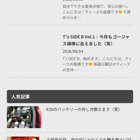
自分でできる愛車点検で、安心の旅へ。
こんにちは！ティーズの高橋です
今週
末からお…
T’s SIDE B Vol.1｜今月もゴージャ
ス鶏様に会えました（笑）
2026/08/04
T’s SIDE B、始めます。 こんにちは、ティ
ーズの髙橋です
毎週火曜日はティーズ
の定休…
人気記事
R25のバッテリーの外し方教えます（笑）
土用丑の日。丑の日じゃなくても鰻を食べに行