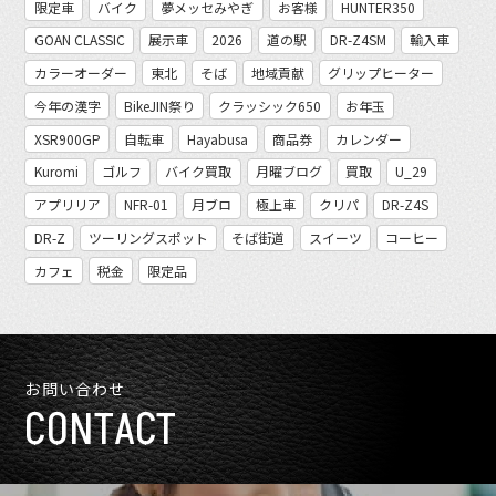
限定車
バイク
夢メッセみやぎ
お客様
HUNTER350
GOAN CLASSIC
展示車
2026
道の駅
DR-Z4SM
輸入車
カラーオーダー
東北
そば
地域貢献
グリップヒーター
今年の漢字
BikeJIN祭り
クラッシック650
お年玉
XSR900GP
自転車
Hayabusa
商品券
カレンダー
Kuromi
ゴルフ
バイク買取
月曜ブログ
買取
U_29
アプリリア
NFR-01
月ブロ
極上車
クリパ
DR-Z4S
DR-Z
ツーリングスポット
そば街道
スイーツ
コーヒー
カフェ
税金
限定品
お問い合わせ
CONTACT