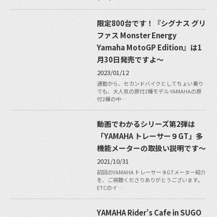
限定800台です！『シグナス グリ
ファス Monster Energy
Yamaha MotoGP Edition』は1
月30日発売ですよ〜
2023/01/12
通勤から、セカンドバイクとしてちょい乗り
でも、大人気の原付2種モデル YAMAHAの原
付2種の中…
動画でわかるシリーズ第2弾は
「YAMAHA トレーサー９GT」多
機能メーターの取扱い説明です〜
2021/10/31
前回のYAMAHA トレーサー９GTメーター紹介
を、ご視聴くださりありがとうございます。
ETCのイ…
YAMAHA Rider’s Cafe in SUGO