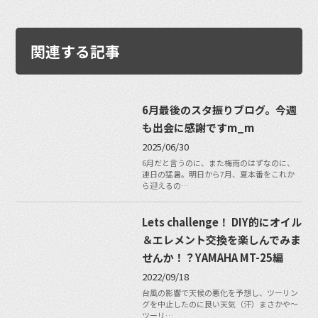
関連する記事
6月最後のスタ振りブログ。今週
も出会に感謝ですm_m
2025/06/30
6月だと言うのに、また梅雨のはずなのに、
連日の猛暑。明日から7月、夏本番をこれか
ら迎えるの…
Lets challenge！ DIY的にオイル
＆エレメント交換を楽しんでみま
せんか！？YAMAHA MT-25編
2022/09/18
台風の影響で天候の悪化を予想し、ツーリン
グを中止したのに良い天気（汗）まさかや〜
ツーリ…