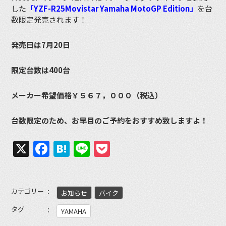
した
「YZF-R25Movistar Yamaha MotoGP Edition」
を台
数限定発売されます！
発売日は7月20日
限定台数は400台
メーカー希望価格￥５６７，０００（税込）
台数限定のため、お早目のご予約をおすすめ致しますよ！
X
Facebook
Hatena
Line
Pocket
カテゴリー
お知らせ
バイク
タグ
YAMAHA