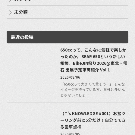
未分類
最近の投稿
650ccって、こんなに気軽で楽しか
ったのか。BEAR 650という新しい
相棒。BikeJIN祭り2026@東北・雫
石 出展予定車両紹介 Vol.1
2026/08/06
「650ccって大きくて重そう…」 そんな
イメージを持っている方、意外と多いん
じゃないでしょ…
【T’s KNOWLEDGE #001】お盆ツ
ーリング前に5分だけ！自分ででき
る愛車点検
2026/08/05